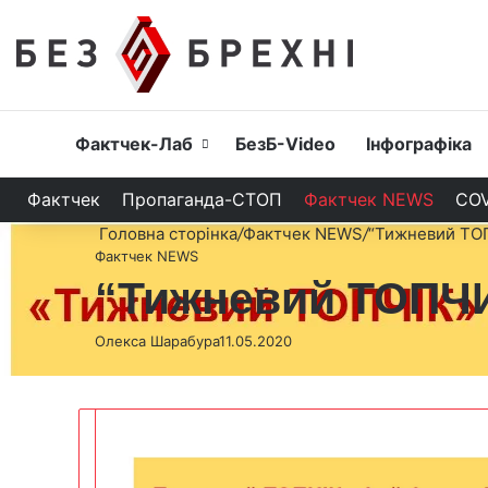
Головна
Фактчек-Лаб
БезБ-Video
Інфографіка
Фактчек
Пропаганда-СТОП
Фактчек NEWS
COV
Головна сторінка
/
Фактчек NEWS
/
“Тижневий ТОП
Фактчек NEWS
“Тижневий ТОПЧИК
Олекса Шарабура
11.05.2020