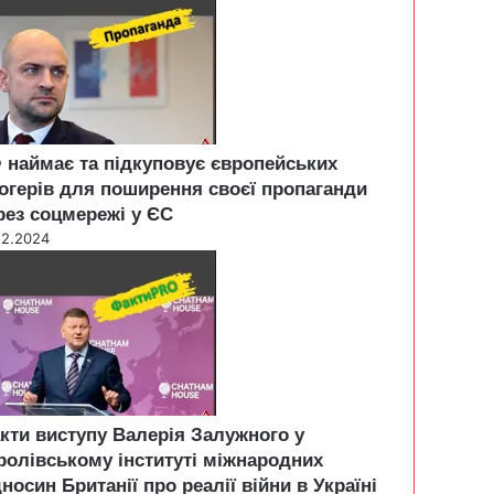
 наймає та підкуповує європейських
огерів для поширення своєї пропаганди
рез соцмережі у ЄС
12.2024
кти виступу Валерія Залужного у
ролівському інституті міжнародних
дносин Британії про реалії війни в Україні