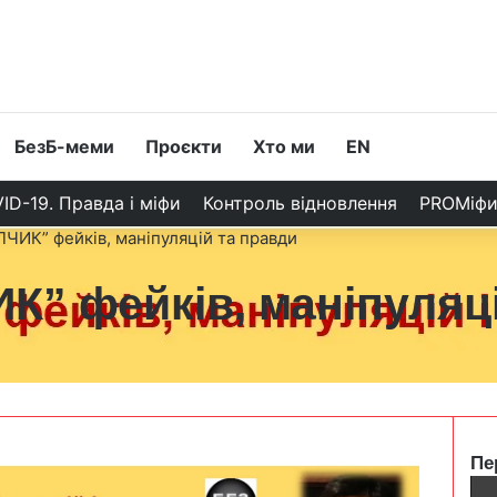
БезБ-меми
Проєкти
Хто ми
EN
ID-19. Правда і міфи
Контроль відновлення
PROМіф
ЧИК” фейків, маніпуляцій та правди
” фейків, маніпуляці
Пе
C