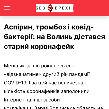
Аспірин, тромбоз і ковід-
бактерії: на Волинь дістався
старий коронафейк
Менш як за пів року весь світ
«відзначатиме» другий рік пандемії
COVID-19. І за цей час величезна
кількість коронафейків заполонили
Інтернет та інші засоби
комунікації.
Зараз Волинська область на