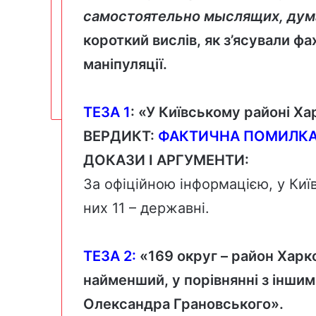
самостоятельно мыслящих, ду
короткий вислів, як з’ясували фах
маніпуляції.
ТЕЗА
1
: «У Київському районі Ха
ВЕРДИКТ:
ФАКТИЧНА ПОМИЛК
ДОКАЗИ І АРГУМЕНТИ:
За офіційною
інформацією
, у Ки
них 11 – державні.
ТЕЗА 2:
«169 округ – район Харко
найменший, у порівнянні з іншим
Олександра Грановського».