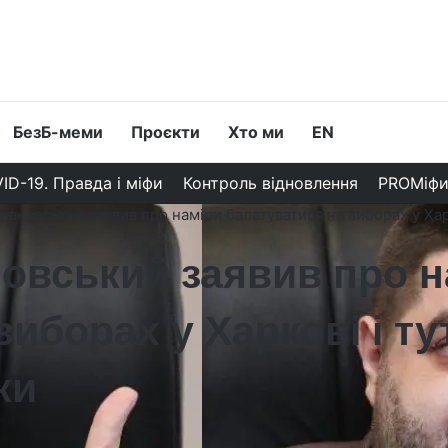
БезБ-меми
Проєкти
Хто ми
EN
ID-19. Правда і міфи
Контроль відновлення
PROМіф
рановський заявив про наміри балатуватися на виборах у Хар
овський заявив про н
виборах у Харкові і т
ки