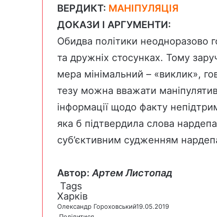
ВЕРДИКТ:
МАНІПУЛЯЦІЯ
ДОКАЗИ І АРГУМЕНТИ:
Обидва політики неодноразово
г
та дружніх стосунках. Тому зару
мера мінімальний – «виклик», г
тезу можна вважати маніпулятив
інформації щодо факту непідтрим
яка б підтвердила слова нардепа
суб’єктивним судженням нардеп
Автор:
Артем Листопад
Tags
Харків
Олександр Гороховський
19.05.2019
Поділитися