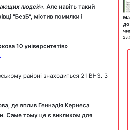
мающих людей»
.
Але навіть такий
івці “БезБ”, містив помилки і
Ма
до
чи
23.
ркова 10 університетів»
А
ївському районі знаходиться 21 ВНЗ. З
ва, де вплив Геннадія Кернеса
и. Саме тому це є викликом для