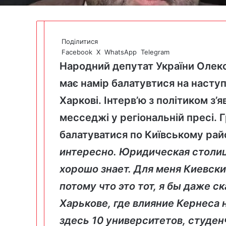
Поділитися
Facebook
X
WhatsApp
Telegram
Народний депутат України Олек
має намір балатувтися на насту
Харкові. Інтерв’ю з політиком з’
месседжі у
регіональній пресі
. 
балатуватися по Київському рай
интересно. Юридическая столиц
хорошо знает. Для меня Киевский
потому что это тот, я бы даже с
Харькове, где влияние Кернеса 
здесь 10 университетов, студе