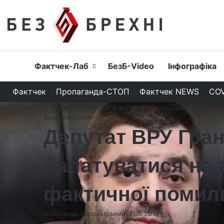
Головна
Фактчек-Лаб
БезБ-Video
Інфографіка
Фактчек
Пропаганда-СТОП
Фактчек NEWS
COV
Головна сторінка
/
Фактчек-регіон
/
Депутат ВРУ Г
Фактчек-регіон
Депутат ВРУ Гран
балатуватися на 
фактичної помил
Олександр Гороховський
19.05.2019