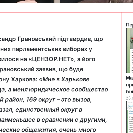
Пе
C
l
сандр Грановський підтвердив, що
o
пних парламентських виборах у
s
e
явилося на
«ЦЕНЗОР.НЕТ»
, а його
Грановський заявив, що буде
Ма
ону Харкова:
«Мне в Харькове
пр
а, а меня юридическое сообщество
бі
23.
 район, 169 округ – это вызов,
казал, единственный округ в
наименьшее в сравнении с другими,
нческие общежития, очень много