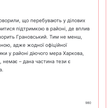
оворили
, що перебувають у ділових
читися підтримкою в районі, де вплив
оворить Грановський. Тим не менш,
ною, адже жодної офіційної
ки у районі діючого мера Харкова,
, немає – дана частина тези є
а.
980