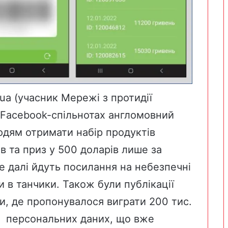
.ua
(учасник Мережі з протидії
у Facebook-спільнотах англомовний
дям отримати набір продуктів
в та приз у 500 доларів лише за
е далі йдуть посилання на небезпечні
и в танчики. Також були публікації
и
, де пропонувалося виграти 200 тис.
їх персональних даних, що вже