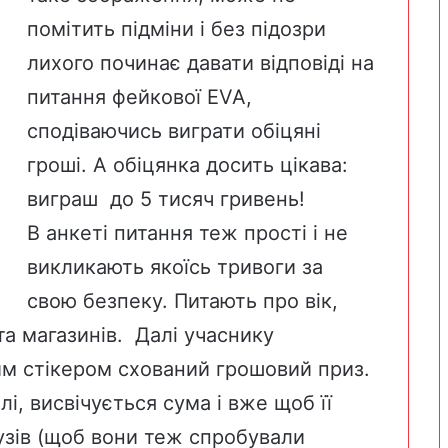
помітить підміни і без підозри
лихого починає давати відповіді на
питання фейкової EVA,
сподіваючись виграти обіцяні
гроші. А обіцянка досить цікава:
виграш до 5 тисяч гривень!
В анкеті питання теж прості і не
викликають якоїсь тривоги за
свою безпеку. Питають про вік,
а магазинів. Далі учаснику
им стікером схований грошовий приз.
лі, висвічується сума і вже щоб її
узів (щоб вони теж спробували