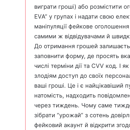
виграти гроші) або розмістити о
EVA” у групах і надати свою еле
маніпуляції фейкове оголошенн
самими ж відвідувачами й швидко
До отримання грошей залишаєтьс
заповнити форму, де просять вказ
числі терміни дії та CVV код. І я
злодіям доступ до своїх персон
ваші гроші. Це і є найцікавіший 
натомість, надходить повідомле
через тиждень. Чому саме тижде
зібрати “урожай” з сотень довір
фейковий акаунт й відкрити згод