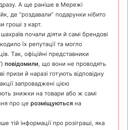
дразу. А ще раніше в Мережі
к, де “роздавали” подарунки нібито
и гроші з карт.
 шахраїв почали діяти й самі брендові
одило їх репутації та могло
ців. Так, офіційні представники
”)
повідомили
, що вони не проводять
ві призи й наразі готують відповідну
 акції запроваджені цією
ть знижки на товари або ж самі
ення про це
розміщуються
на
ше тій інформації про розіграші, яка