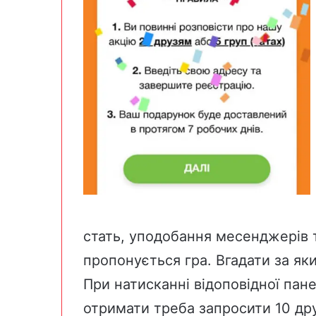
стать, уподобання месенджерів т
пропонується гра. Вгадати за як
При натисканні відоповідної пане
отримати треба запросити 10 др