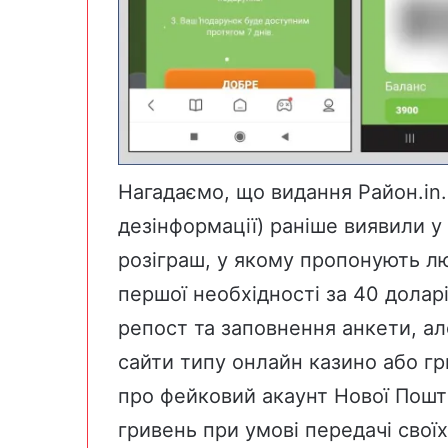
Нагадаємо, що видання
Район.in
дезінформації) раніше виявили 
розіграш, у якому
пропонують
лю
першої необхідності за 40 доларі
репост та заповнення анкети, ал
сайти типу онлайн казино або гр
про фейковий акаунт
Нової Пошт
гривень при умові передачі сво