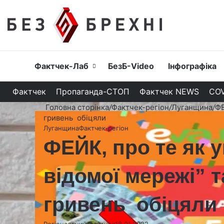
Головна
Фактчек-Лаб
БезБ-Video
Інфографіка
Фактчек
Пропаганда-СТОП
Фактчек NEWS
COV
Головна сторінка
/
Фактчек-регіон
/
Луганщина
/
ФЕ
гривень обіцяли
Луганщина
Фактчек-регіон
ФЕЙК, про те як у
відомої мережі” т
гривень обіцяли
Регіональний фактчек
18.01.2022