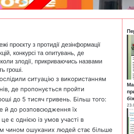
Пе
C
жі проєкту з протидії дезінформації
l
o
цій, конкурсі та опитувань, де
s
коли злодії, прикриваючись назвами
e
ть гроші.
ослідили ситуацію з використанням
Ма
ів, де пропонується пройти
пр
роші до 5 тисяч гривень. Більш того:
бі
23.
е й до розповсюдження їх
це є однією із умов участі в
ким чином ошуканих людей стає більше