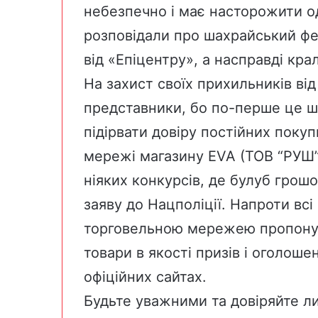
небезпечно і має насторожити о
розповідали
про шахрайський фей
від «Епіцентру», а насправді крал
На захист своїх прихильників від
представники, бо по-перше це шк
підірвати довіру постійних покуп
мережі магазину EVA (ТОВ “РУШ
ніяких конкурсів, де булуб грошо
заяву до Нацполіції. Напроти всі
торговельною мережею пропоную
товари в якості призів і оголош
офіційних сайтах.
Будьте уважними та довіряйте ли