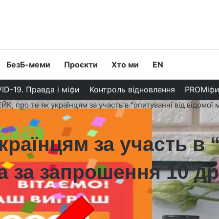
БезБ-меми
Проєкти
Хто ми
EN
ID-19. Правда і міфи
Контроль відновлення
PROМіф
ЙК, про те як українцям за участь в “опитуванні від відомої 
країнцям за участь в 
а за запрошення 10 др