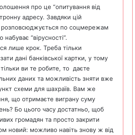
голошення про це “опитування від
ктронну адресу. Завдяки цій
я розповсюджується по соцмережам
 набуває “вірусності”.
я лише крок. Треба тільки
ати дані банківської картки, у тому
к тільки ви те робите, то даєте
альних даних та можливість зняти вже
пункт схеми для шахраїв. Вам же
ння, що отримаєте виграну суму
нь? Бо цього часу достатньо, щоб
ливих громадян та просто закрити
ом новий: можливо навіть знову ж від