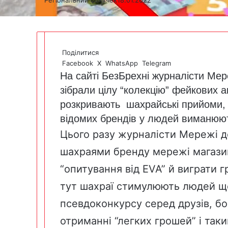
Поділитися
Facebook
X
WhatsApp
Telegram
На сайті
БезБрехні
журналісти Мере
зібрали цілу “колекцію” фейкових ак
розкривають шахрайські прийоми, 
відомих брендів у людей виманюю
Цього разу журналісти Мережі д
шахраями бренду мережі магазин
“опитування від EVA” й виграти г
тут шахраї стимулюють людей щ
псевдоконкурсу серед друзів, бо 
отриманні “легких грошей” і та