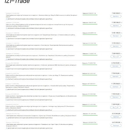
IZI
–
Trade