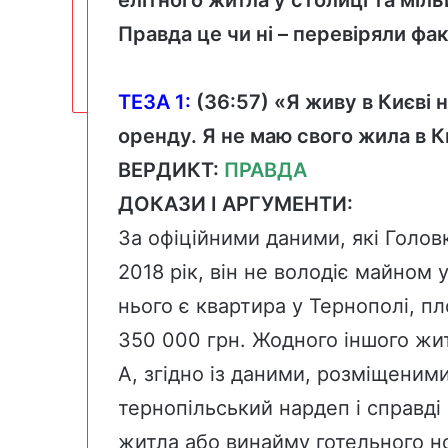
Правда це чи ні – перевіряли фа
ТЕЗА 1:
(
36:57
) «Я живу в Києві 
оренду. Я не маю свого жила в К
ВЕРДИКТ:
ПРАВДА
ДОКАЗИ І АРГУМЕНТИ:
За офіційними даними, які Голо
2018 рік, він не володіє майном у
нього є квартира у Тернополі, п
350 000 грн. Жодного іншого жи
А, згідно із даними, розміщеним
тернопільський нардеп і справд
житла або винайму готельного но