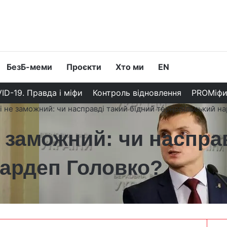
БезБ-меми
Проєкти
Хто ми
EN
ID-19. Правда і міфи
Контроль відновлення
PROМіф
і не заможний: чи насправді такий бідний тернопільський н
е заможний: чи наспра
нардеп Головко?