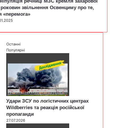
ніпуляція речниці МЗС кремля захарової
 роковин звільнення Освенциму про те,
я «перемога»
01.2025
Останні
Популярні
Удари ЗСУ по логістичних центрах
Wildberries та реакція російської
пропаганди
27.07.2026