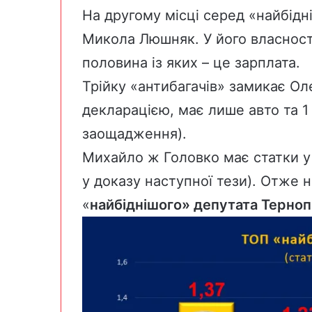
На другому місці серед «найбідн
Микола Люшняк
. У його власност
половина із яких – це зарплата.
Трійку «антибагачів» замикає
Ол
декларацією, має лише авто та 1 2
заощадження).
Михайло ж Головко має статки у 
у доказу наступної тези). Отже 
«
найбіднішого» депутата Терноп