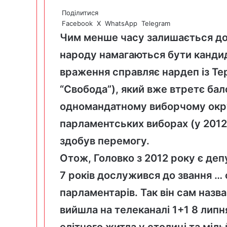
Поділитися
Facebook
X
WhatsApp
Telegram
Чим менше часу залишається до
народу намагаються бути кандид
враження справляє нардеп із Те
“Свобода”), який вже втретє ба
одномандатному виборчому окр
парламентських виборах (у 2012 
здобув перемогу.
Отож, Головко з 2012 року є деп
7 років дослужився до звання … 
парламентарів. Так він сам назва
вийшла на телеканалі 1+1 8 лип
елітного житла у столиці та міль