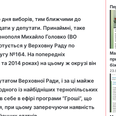
Пе
C
l
 дня виборів, тим ближчими до
o
ати у депутати. Принаймні, таке
s
e
рнополя Михайло Головко (ВО
лотується у Верховну Раду по
Ма
угу №164. На попередніх
пр
та 2014 роках) на цьому ж окрузі він
бі
23.
утатом Верховної Ради, і за ці майже
одного із найбідніших тернопільських
в себе в ефірі
програми “Гроші”,
що
ня, при цьому заперечуючи наявність
йонних статків.