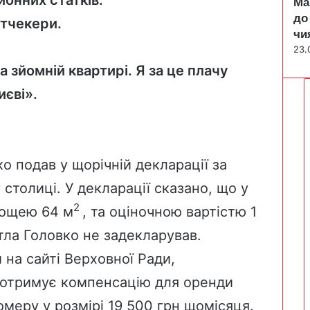
Ма
до
ктчекери.
чи
23.
на зйомній квартирі. Я за це плачу
иєві».
вко подав
у щорічній декларації
за
 столиці. У декларації сказано, що у
2
лощею 64 м
, та оціночною вартістю 1
тла Головко не задекларував.
и
на сайті Верховної Ради
,
і отримує компенсацію для оренди
меру у розмірі 19 500 грн щомісяця.