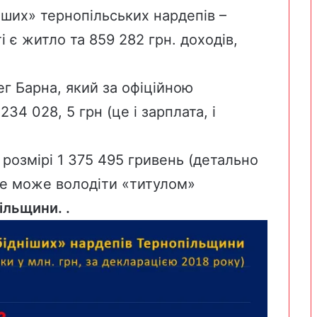
іших» тернопільських нардепів –
і є житло та 859 282 грн. доходів,
ег Барна
, який за офіційною
34 028, 5 грн (це і зарплата, і
розмірі 1 375 495 гривень (детально
не може володіти «титулом»
ільщини. .