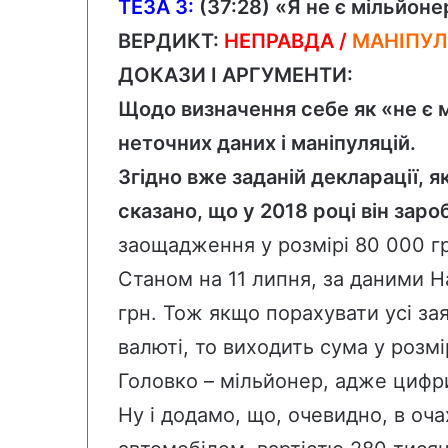
ТЕЗА 3:
(
37:28)
«Я не є мільйоне
ВЕРДИКТ:
НЕПРАВДА /
МАНІПУЛ
ДОКАЗИ І АРГУМЕНТИ:
Щодо визначення себе як «не є 
неточних даних і маніпуляцій.
Згідно вже заданій декларації, я
сказано, що у 2018 році він зар
заощадження у розмірі 80 000 гр
Станом на 11 липня,
за даними Н
грн. Тож якщо порахувати усі зая
валюті, то виходить сума у розмі
Головко – мільйонер, адже цифр
Ну і додамо, що, очевидно, в оча