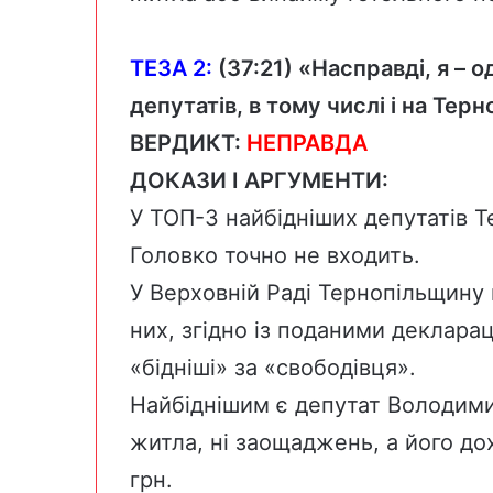
ТЕЗА 2:
(
37:21
) «Насправді, я – 
депутатів, в тому числі і на Тер
ВЕРДИКТ:
НЕПРАВДА
ДОКАЗИ І АРГУМЕНТИ:
У ТОП-3 найбідніших депутатів Т
Головко точно не входить.
У Верховній Раді Тернопільщину
них, згідно із поданими декларац
«бідніші» за «свободівця».
Найбіднішим є депутат
Володими
житла, ні заощаджень, а його до
грн.