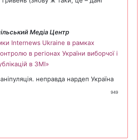
гривень (знову ж таки, це – дані
ільський Медіа Центр
мки Internews Ukraine в рамках
онтролю в регіонах України виборчої і
публікацій в ЗМІ»
аніпуляція. неправда
нардеп
Україна
949