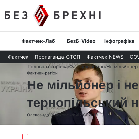
Головна
Фактчек-Лаб
БезБ-Video
Інфографіка
Фактчек
Пропаганда-СТОП
Фактчек NEWS
COV
Головна сторінка
/
Фактчек-регіон
/
Не мільйонер 
Фактчек-регіон
Не мільйонер і н
тернопільський 
Олександр Гороховський
12.07.2019