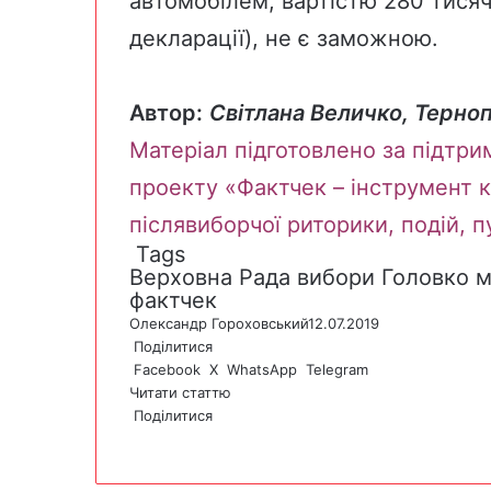
автомобілем, вартістю 280 тисяч 
декларації), не є заможною.
Автор:
Світлана Величко,
Терноп
Матеріал підготовлено за підтри
проекту «Фактчек – інструмент к
післявиборчої риторики, подій, 
Tags
Верховна Рада
вибори
Головко
м
фактчек
Олександр Гороховський
12.07.2019
Поділитися
Facebook
X
WhatsApp
Telegram
Читати статтю
Поділитися
F
X
W
T
V
P
a
h
e
i
r
c
a
l
b
i