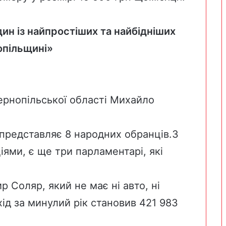
один із найпростіших та найбідніших
нопільщині»
ернопільської області Михайло
 представляє 8 народних обранців.З
іями, є ще три парламентарі, які
р Соляр
, який не має ні авто, ні
хід за минулий рік становив 421 983