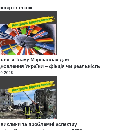
ревірте також
алог «Плану Маршалла» для
дновлення України – фікція чи реальність
10.2025
 виклики та проблемні аспектиу