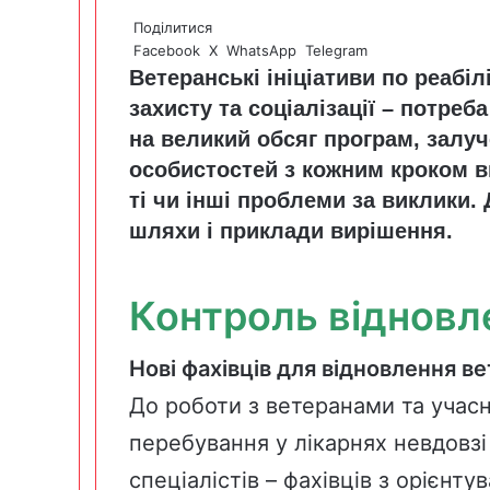
Поділитися
Facebook
X
WhatsApp
Telegram
Ветеранські ініціативи по реабі
захисту та соціалізації – потре
на великий обсяг програм, залу
особистостей з кожним кроком 
ті чи інші проблеми за виклики. Д
шляхи і приклади вирішення.
Контроль віднов
Нові фахівців для відновлення ве
До роботи з ветеранами та учасн
перебування у лікарнях невдовзі
спеціалістів – фахівців з орієнту