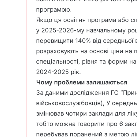
програмою.
Якщо ця освітня програма або сп
у 2025-2026-му навчальному роц
перевищити 140% від середньої в
розраховують на основі ціни на п
спеціальності, рівня та форми на
2024-2025 рік.
Чому проблеми залишаються
За
даними дослідження
ГО “При
військовослужбовців), У середн
змінював чотири заклади для ліку
тобто можна говорити про 6 закл
перебував поранений з метою ліку