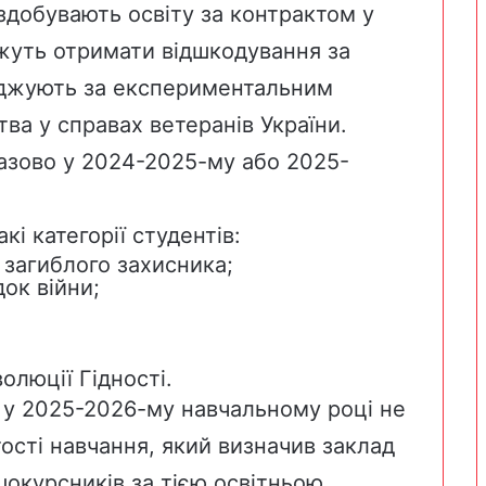
 здобувають освіту за контрактом у
жуть отримати відшкодування за
ваджують за експериментальним
тва у справах ветеранів України.
азово у 2024-2025-му або 2025-
і категорії студентів:
ї загиблого захисника;
док війни;
олюції Гідності.
у 2025-2026-му навчальному році не
ості навчання, який визначив заклад
шокурсників за тією освітньою