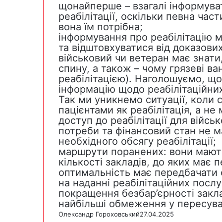
щонайперше – взагалі інформуват
реабілітації, оскільки певна час
вона їм потрібна;
інформування про реабілітацію 
та відштовхуватися від доказови
військовий чи ветеран має знати,
спину, а також – чому грязеві ва
реабілітацією). Наголошуємо, щ
інформацію щодо реабілітаційни
Так ми уникнемо ситуації, коли 
пацієнтами як реабілітація, а не
доступ до реабілітації для війсь
потреби та фінансовий стан не м
необхідного обсягу реабілітації;
маршрути поранених: вони мают
кількості закладів, до яких має
оптимальність має передбачати с
на наданні реабілітаційних послу
покращення безбар’єрності закла
найбільші обмеження у пересува
Олександр Гороховський
27.04.2025