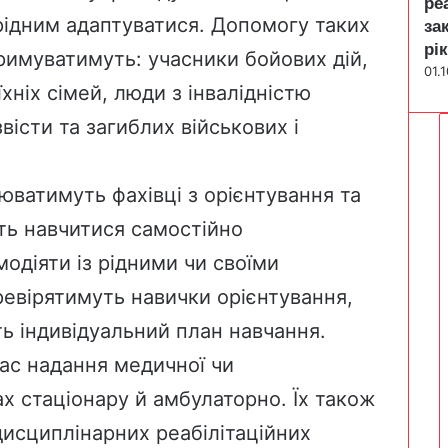
ре
рідним адаптуватися. Допомогу таких
за
рік
римуватимуть: учасники бойових дій,
01.
їхніх сімей, люди з інвалідністю
звісти та загиблих військових і
цюватимуть фахівці з орієнтування та
ть навчитися самостійно
модіяти із рідними чи своїми
евірятимуть навички орієнтування,
ть індивідуальний план навчання.
час надання медичної чи
ах стаціонару й амбулаторно. Їх також
исциплінарних реабілітаційних