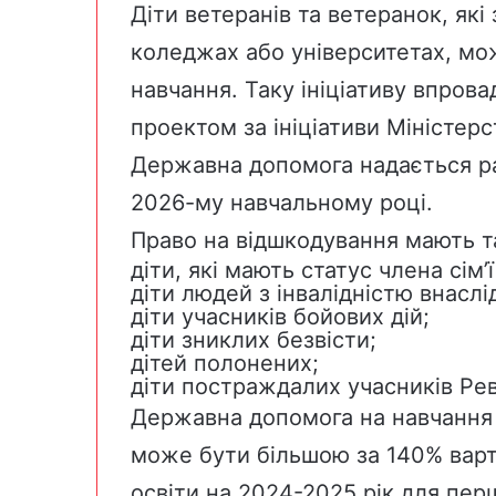
Діти ветеранів та ветеранок, які
коледжах або університетах, мо
навчання. Таку ініціативу впро
проектом за ініціативи Міністерс
Державна допомога надається р
2026-му навчальному році.
Право на відшкодування мають так
діти, які мають статус члена сім’
діти людей з інвалідністю внаслі
діти учасників бойових дій;
діти зниклих безвісти;
дітей полонених;
діти постраждалих учасників Рев
Державна допомога на навчання 
може бути більшою за 140% варт
освіти на 2024-2025 рік для пер