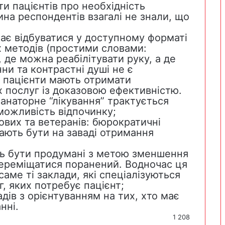
и пацієнтів про необхідність
тина респондентів взагалі не знали, що
має відбуватися у доступному форматі
х методів (простими словами:
 де можна реабілітувати руку, а де
нни та контрастні душі не є
о пацієнти мають отримати
х послуг із доказовою ефективністю.
санаторне “лікування” трактується
 можливість відпочинку;
кових та ветеранів: бюрократичні
ають бути на заваді отримання
ь бути продумані з метою зменшення
 переміщатися поранений. Водночас ця
аме ті заклади, які спеціалізуються
г, яких потребує пацієнт;
дів з орієнтуванням на тих, хто має
нні.
1 208