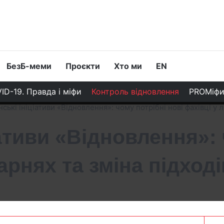
БезБ-меми
Проєкти
Хто ми
EN
ID-19. Правда і міфи
Контроль відновлення
PROМіф
ські ініціативи «Відновлення»: чому потрібні нові фахівці у л
ативи «Відновлення»: 
арнях та зміна підході