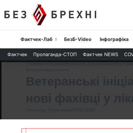
Головна
Фактчек-Лаб
БезБ-Video
Інфографіка
Фактчек
Пропаганда-СТОП
Фактчек NEWS
COV
Головна сторінка
/
Контроль відновлення
/
Ветеран
Контроль відновлення
Ветеранські ініці
нові фахівці у лік
Олександр Гороховський
27.04.2025