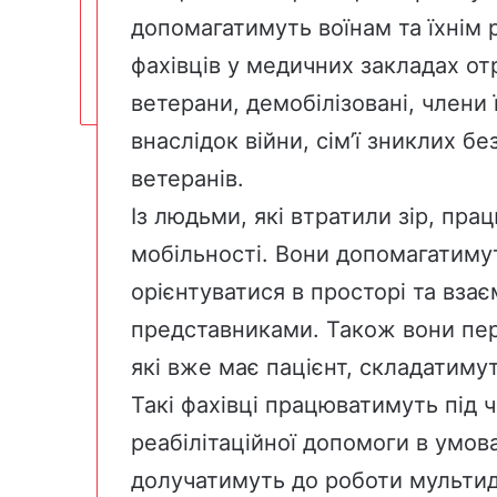
допомагатимуть воїнам та їхнім 
фахівців у медичних закладах от
ветерани, демобілізовані, члени 
внаслідок війни, сім’ї зниклих бе
ветеранів.
Із людьми, які втратили зір, пра
мобільності. Вони допомагатиму
орієнтуватися в просторі та взає
представниками. Також вони пер
які вже має пацієнт, складатиму
Такі фахівці працюватимуть під 
реабілітаційної допомоги в умов
долучатимуть до роботи мультид