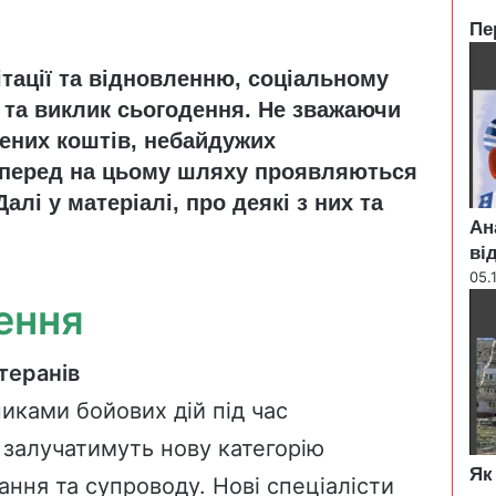
Пе
C
літації та відновленню, соціальному
l
o
ба та виклик сьогодення. Не зважаючи
s
чених коштів, небайдужих
e
вперед на цьому шляху проявляються
алі у матеріалі, про деякі з них та
Ан
ві
05.
лення
теранів
иками бойових дій під час
 залучатимуть нову категорію
Як
вання та супроводу. Нові спеціалісти