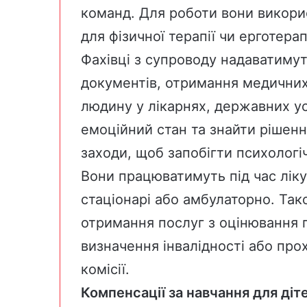
команд. Для роботи вони викор
для фізичної терапії чи ерготерапі
Фахівці з супроводу надаватиму
документів, отримання медични
людину у лікарнях, державних у
емоційний стан та знайти рішен
заходи, щоб запобігти психолог
Вони працюватимуть під час ліку
стаціонарі або амбулаторно. Так
отримання послуг з оцінювання 
визначення інвалідності або про
комісії.
Компенсації за навчання для діт