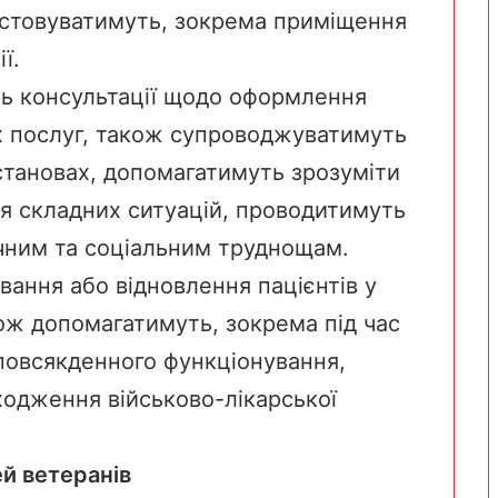
истовуватимуть, зокрема приміщення
ї.
ть консультації щодо оформлення
х послуг, також супроводжуватимуть
становах, допомагатимуть зрозуміти
ня складних ситуацій, проводитимуть
ічним та соціальним труднощам.
вання або відновлення пацієнтів у
ож допомагатимуть, зокрема під час
повсякденного функціонування,
ходження військово-лікарської
ей ветеранів