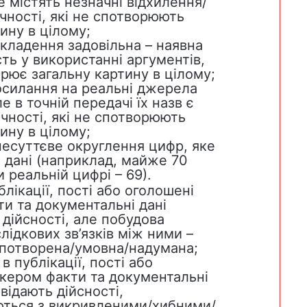
е містять незначні відхилення/
чності, які не спотворюють
ину в цілому;
икладення задовільна – наявна
ть у використанні аргументів,
орює загальну картину в цілому;
посилання на реальні джерела
ле в точній передачі їх назв є
чності, які не спотворюють
ину в цілому;
несуттєве округлення цифр, яке
 дані (наприклад, майже 70
и реальній цифрі – 69).
блікації, пості або оголошені
ти та документальні дані
дійсності, але побудова
ідкових зв’язків між ними –
потворена/умовна/надумана;
в публікації, пості або
ікером факти та документальні
овідають дійсності,
ться з викривленими/хибними/