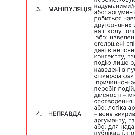
надуманими/
3.
МАНІПУЛЯЦІЯ
або: аргумент
робиться нав
другорядних 
на шкоду гол
або: наведені
оголошені сп
дані є непов
контексту, т
подію лише о
наведені в пу
спікером факт
причинно-насл
перебіг поді
дійсності – м
спотворення, 
або: логіка а
4.
НЕПРАВДА
– вона викри
аргументу, та
або: для нада
публікації, п