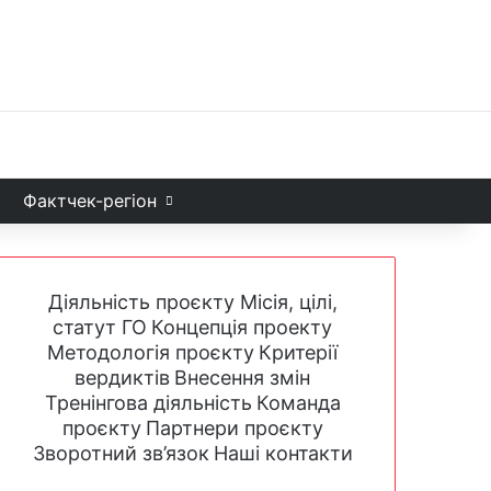
Facebook
X
YouTube
Instagram
Telegram
TikTok
Sea
и
Фактчек-регіон
Діяльність проєкту
Місія, цілі,
статут ГО
Концепція проекту
Методологія проєкту
Критерії
вердиктів
Внесення змін
Тренінгова діяльність
Команда
проєкту
Партнери проєкту
Зворотний зв’язок
Наші контакти