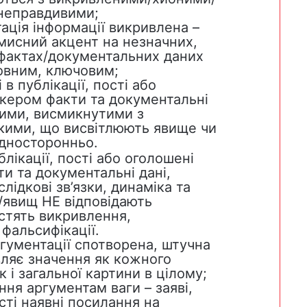
неправдивими;
ація інформації викривлена –
мисний акцент на незначних,
фактах/документальних даних
овним, ключовим;
 в публікації, пості або
ікером факти та документальні
ними, висмикнутими з
акими, що висвітлюють явище чи
дносторонньо.
блікації, пості або оголошені
и та документальні дані,
ідкові зв’язки, динаміка та
й/явищ НЕ відповідають
істять викривлення,
фальсифікації.
ргументації спотворена, штучна
вляє значення як кожного
к і загальної картини в цілому;
ння аргументам ваги – заяві,
ості наявні посилання на