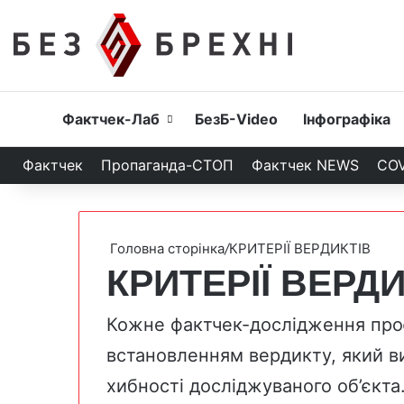
Головна
Фактчек-Лаб
БезБ-Video
Інфографіка
Фактчек
Пропаганда-СТОП
Фактчек NEWS
COV
Головна сторінка
/
КРИТЕРІЇ ВЕРДИКТІВ
КРИТЕРІЇ ВЕРДИ
Кожне фактчек-дослідження проє
встановленням вердикту, який ви
хибності досліджуваного об’єкта