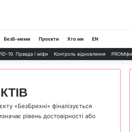
БезБ-меми
Проєкти
Хто ми
EN
ID-19. Правда і міфи
Контроль відновлення
PROМіф
КТІВ
кту «БезБрехні» фіналізується
значає рівень достовірності або
.