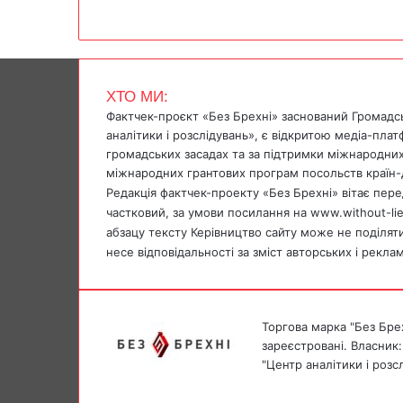
F
X
W
T
V
P
a
h
e
i
r
c
a
l
b
i
e
t
e
e
n
b
s
g
r
t
ХТО МИ:
o
A
r
Фактчек-проєкт «Без Брехні» заснований Громадс
o
p
a
аналітики і розслідувань», є відкритою медіа-пла
k
p
m
громадських засадах та за підтримки міжнародних
міжнародних грантових програм посольств країн-
Редакція фактчек-проекту «Без Брехні» вітає перед
частковий, за умови посилання на www.without-li
абзацу тексту Керівництво сайту може не поділяти 
несе відповідальності за зміст авторських і рекла
Торгова марка "Без Брех
зареєстровані. Власник:
"Центр аналітики і розс