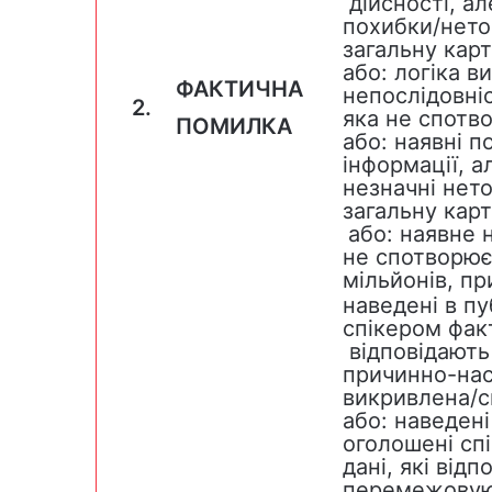
дійсності, ал
похибки/нето
загальну карт
або: логіка в
ФАКТИЧНА
непослідовніс
2.
яка не спотв
ПОМИЛКА
або: наявні 
інформації, а
незначні нето
загальну карт
або: наявне 
не спотворює
мільйонів, пр
наведені в пу
спікером фак
відповідають 
причинно-насл
викривлена/с
або: наведені 
оголошені сп
дані, які відп
перемежовую