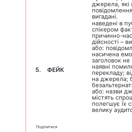
джерела, які
повідомлення
вигадані.
наведені в пу
спікером фак
причинно-насл
дійсності – ви
або: повідомл
насичена емоц
заголовок не 
наявні помил
5.
ФЕЙК
перекладу; в
на джерела; 
безальтернат
або: назви д
містять спро
полегшує їх 
велику аудит
Поділитися