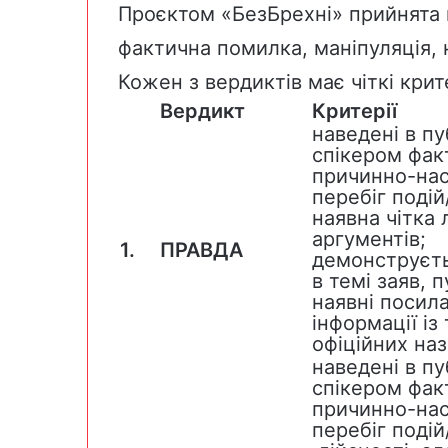
Проєктом «БезБрехні» прийнята н
фактична помилка, маніпуляція, 
Кожен з вердиктів має чіткі крите
Вердикт
Критерії
наведені в пу
спікером факт
причинно-насл
перебіг подій
наявна чітка 
аргументів;
1.
ПРАВДА
демонструєть
в темі заяв, п
наявні посил
інформації із
офіційних наз
наведені в пу
спікером факт
причинно-насл
перебіг подій