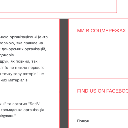
МИ В СОЦМЕРЕЖАХ:
ькою організацією «Центр
Facebook
тформою, яка працює на
X
 донорських організацій,
YouTube
донорів.
Instagram
Telegram
рук, як повний, так і
TikTok
e.info не нижче першого
точку зору авторів і не
мних матеріалів.
FIND US ON FACEBO
ні" та логотип "БезБ" -
 громадська організація
лідувань"
Пошук