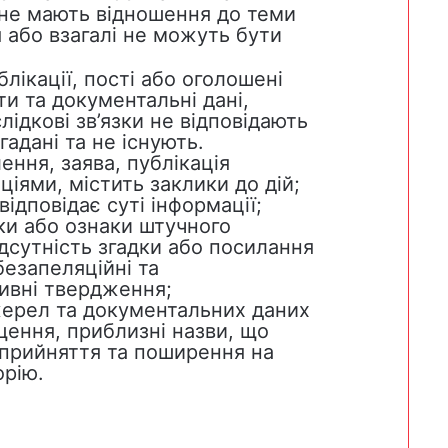
 не мають відношення до теми
 або взагалі не можуть бути
блікації, пості або оголошені
ти та документальні дані,
ідкові зв’язки не відповідають
гадані та не існують.
ення, заява, публікація
іями, містить заклики до дій;
відповідає суті інформації;
ки або ознаки штучного
ідсутність згадки або посилання
безапеляційні та
ивні твердження;
жерел та документальних даних
щення, приблизні назви, що
сприйняття та поширення на
орію.