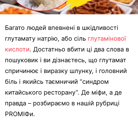
Багато людей впевнені в шкідливості
глутамату натрію, або сіль
глутамінової
кислоти
. Достатньо вбити ці два слова в
пошуковик і ви дізнаєтесь, що глутамат
спричинює і виразку шлунку, і головний
біль і якийсь таємничий “синдром
китайського ресторану”. Де міфи, а де
правда – розбираємо в нашій рубриці
PROMIФи.