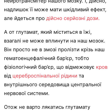
нейротрансмітер нашого мозку. І, дійсно,
надлишок її може мати шкідливий ефект,
але йдеться про
дійсно серйозні дози.
А от глутамат, який міститься в їжі,
взагалі не може вплинути на наш мозок.
Він просто не в змозі пролізти крізь наш
гематоенцефалічний бар’єр, тобто
фізіологічний бар’єр, що відмежовує
кров
від
цереброспінальної рідини
та
внутрішнього середовища центральної
нервової системи.
Отож не варто лякатись глутамату