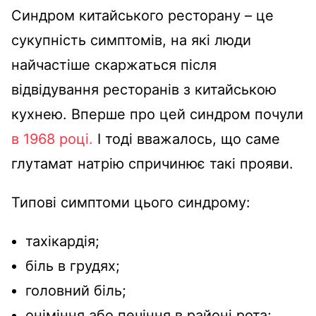
Синдром китайського ресторану – це
сукупність симптомів, на які люди
найчастіше скаржаться після
відвідування ресторанів з китайською
кухнею. Вперше про цей синдром почули
в 1968 році.
І тоді вважалось, що саме
глутамат натрію спричинює такі прояви.
Типові симптоми цього синдрому:
тахікардія;
біль в грудях;
головний біль;
оніміння або печіння в районі рота;