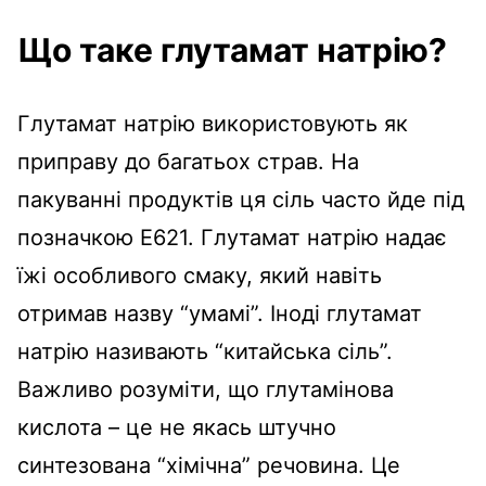
Що таке глутамат натрію?
Глутамат натрію використовують як
приправу до багатьох страв. На
пакуванні продуктів ця сіль часто йде під
позначкою E621. Глутамат натрію надає
їжі особливого смаку, який навіть
отримав назву “умамі”. Іноді глутамат
натрію називають “китайська сіль”.
Важливо розуміти, що глутамінова
кислота – це не якась штучно
синтезована “хімічна” речовина. Це