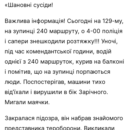
«Шановні сусіди!
Важлива інформація! Сьогодні на 129-му,
на зупинці 240 маршруту, о 4-00 поліція
і сапери знешкодили розтяжку!!! Уночі,
під час комендантської години, водій
однієї з 240 маршруток, курив на балконі
і помітив, що на зупинці порпаються
люди. Поспостерігав, машини тихо
від’їхали і вирушили в бік Зарічного.
Мигали маячки.
Закралася підозра, він набрав знайомого
представника тероборони. Викликали