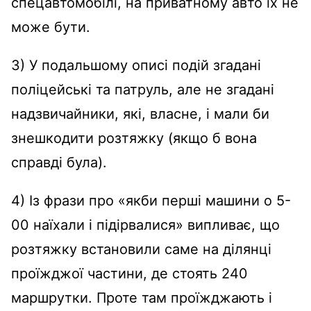
спецавтомобілі, на приватному авто їх не
може бути.
3) У подальшому описі подій згадані
поліцейські та патруль, але не згадані
надзвичайники, які, власне, і мали би
знешкодити розтяжку (якщо б вона
справді була).
4) Із фрази про «якби перші машини о 5-
00 наїхали і підірвалися» випливає, що
розтяжку встановили саме на ділянці
проїжджої частини, де стоять 240
маршрутки. Проте там проїжджають і