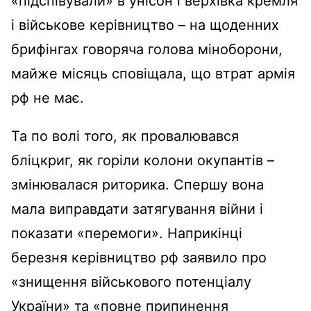
«підспівували» в унісон і верхівка кремля
і військове керівництво – на щоденних
брифінгах говоряча голова міноборони,
майже місяць сповіщала, що втрат армія
рф не має.
Та по волі того, як провалювався
бліцкриг, як горіли колони окупантів –
змінювалася риторика. Спершу вона
мала виправдати затягування війни і
показати «перемоги». Наприкінці
березня керівництво рф заявило про
«знищення військового потенціалу
України» та «повне припинення