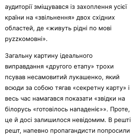
аудиторії зміщувався із захоплення усієї
країни на «звільнення» двох східних
областей, де «живуть рідні по мові
руzzкомовні».
Загальну картину ідеального
виправдання «другого етапу» трохи
псував несамовитий лукашенко, який
всюди за собою тягав «секретну карту» і
весь час намагався показати «звідки на
білорусь «готовілось нападеніє»». Проте,
це й досі залишилося невідомим. В решті
решт, напевно пропагандисти попросили