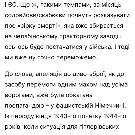
і ЄС. Що ж, такими темпами, за місяць
соловйови/скабєєви почнуть розказувати
про «зірку смерті», яка вже збирається
на челябінському тракторному заводі і
ось-ось буде постачатися у війська. І тоді
ми вже ну точно переможемо.
До слова, апеляція до диво-зброї, як до
засобу перемоги одним махом над усіма
ворогами, вже була обкатана
пропагандою – у фашистській Німеччині.
Із періоду кінця 1943-го початку 1944-го
років, коли ситуація для гітлерівських