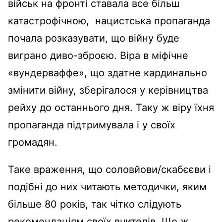
військ на фронті ставала все більш
катастрофічною, нацистська пропаганда
почала розказувати, що війну буде
виграно диво-зброєю. Віра в міфічне
«вундерваффе», що здатне кардинально
змінити війну, зберігалося у керівництва
рейху до останнього дня. Таку ж віру їхня
пропаганда підтримувала і у своїх
громадян.
Таке враження, що соловйови/скабєєви і
подібні до них читають методички, яким
більше 80 років, так чітко слідують
рекомендаціям своїх вчителів. Що ж