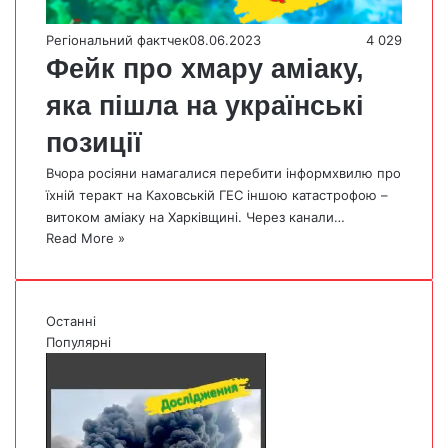
Регіональний фактчек
08.06.2023
4 029
Фейк про хмару аміаку,
яка пішла на українські
позиції
Вчора росіяни намагалися перебити інформхвилю про
їхній теракт на Каховській ГЕС іншою катастрофою –
витоком аміаку на Харківщині. Через канали…
Read More »
Останні
Популярні