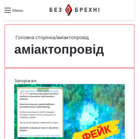
Search for
Switch skin
Меню
Головна сторінка
/
аміактопровід
аміактопровід
Запоріжжя