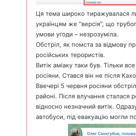
Ця тема широко тиражувалася ли
українцям же “версія”, що трубо
умови угоди – незрозуміла.
Обстріл, як помста за відмову пр
російських терористів.
Витік аміаку таки був. Тільки все
росіяни. Стався він не після Ках
Ввечері 5 червня росіяни
обстрі
районі. Після влучання сталася 
відносно незначний витік. Одраз
автобуси, під евакуацію могли п