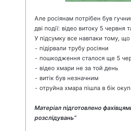
Але росіянам потрібен був гучни
дві події: відео витоку 5 червня т
У підсумку все навпаки тому, що
⁃ підірвали трубу росіяни
⁃ пошкодження сталося ще 5 че
⁃ відео хмари не за той день
⁃ витік був незначним
⁃ отруйна хмара пішла в бік окуп
Матеріал підготовлено фахівцям
розслідувань”