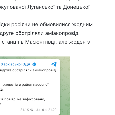
окупованої Луганської та Донецької
лідки росіяни не обмовилися жодним
вдруге
обстріляли
аміакопровід.
станції в Масюнітівці, але жоден з