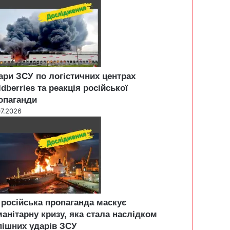
ари ЗСУ по логістичних центрах
ldberries та реакція російської
опаганди
07.2026
 російська пропаганда маскує
манітарну кризу, яка стала наслідком
пішних ударів ЗСУ