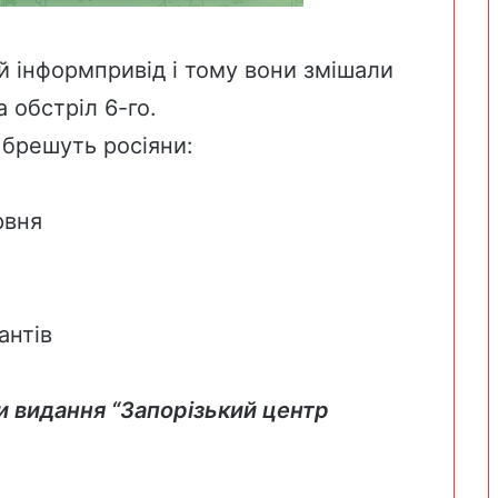
й інформпривід і тому вони змішали
а обстріл 6-го.
 брешуть росіяни:
рвня
антів
и видання “Запорізький центр