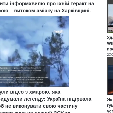
ити інформхвилю про їхній теракт на
l
o
ою – витоком аміаку на Харківщині.
s
e
Уд
Wi
пр
27.
ули відео з хмарою, яка
ридумали легенду: Україна підірвала
Як
гу
об не виконувати свою частину
ус
тепер суне на позиції ЗСУ та