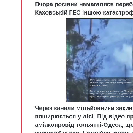
Вчора росіяни намагалися переб
Каховській ГЕС іншою катастроф
Через канали мільйонники закин
поширюється у лісі. Під відео п
аміакопровід тольятті-Одеса, щ
зернової угоди. І отруйна хмара 