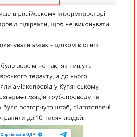
ше в російському інформпросторі,
провід підірвали, щоб не виконувати
окачувати аміак – цілком в стилі
 було зовсім не так, як пишуть
овоського теракту, а до нього.
ляли
аміакопровід у Купянському
розгерметизація трубопроводу та
у було розгорнуто штаб, підготовлені
отрапити до 10 тисяч людей.