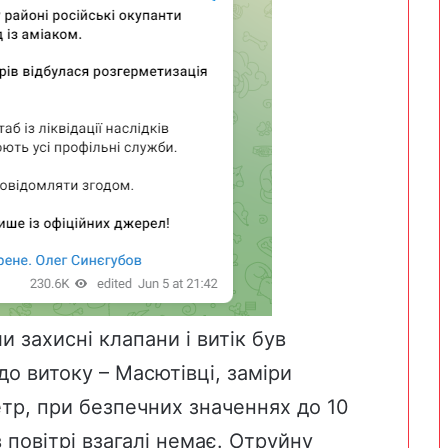
и захисні клапани і витік був
о витоку – Масютівці, заміри
тр, при безпечних значеннях до 10
в повітрі взагалі немає. Отруйну