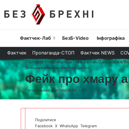
Головна
Фактчек-Лаб
БезБ-Video
Інфографіка
Фактчек
Пропаганда-СТОП
Фактчек NEWS
COV
Головна сторінка
/
Фактчек-регіон
/
Запоріжжя
/
Фе
Запоріжжя
Фактчек
Фактчек-регіон
Фейк про хмару ам
Регіональний фактчек
08.06.2023
Поділитися
Facebook
X
WhatsApp
Telegram