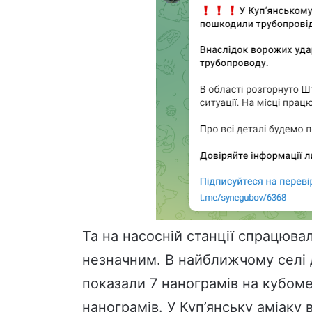
Та на насосній станції спрацювал
незначним. В найближчому селі д
показали 7 нанограмів на кубоме
нанограмів. У Куп’янську аміаку 