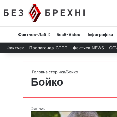
Головна
Фактчек-Лаб
БезБ-Video
Інфографіка
Фактчек
Пропаганда-СТОП
Фактчек NEWS
COV
Головна сторінка
/
Бойко
Бойко
Фактчек