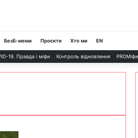
БезБ-меми
Проєкти
Хто ми
EN
ID-19. Правда і міфи
Контроль відновлення
PROМіф