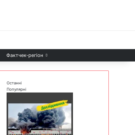
Facebook
X
YouTube
Instagram
Telegram
TikTok
Sea
и
Фактчек-регіон
Останні
Популярні