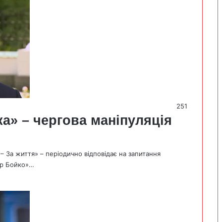
251
а» – чергова маніпуляція
– За життя» – періодично відповідає на запитання
тр Бойко»…