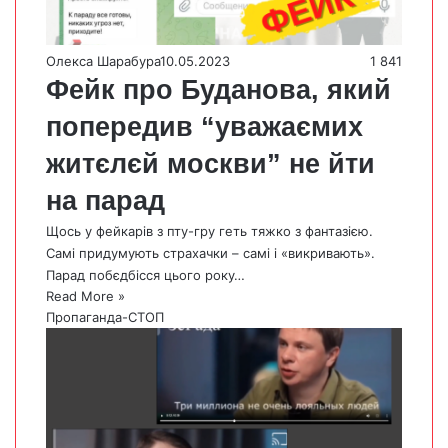
Олекса Шарабура
10.05.2023
1 841
Фейк про Буданова, який
попередив “уважаємих
житєлєй москви” не йти
на парад
Щось у фейкарів з пту-гру геть тяжко з фантазією.
Самі придумують страхачки – самі і «викривають».
Парад побєдбісся цього року…
Read More »
Пропаганда-СТОП