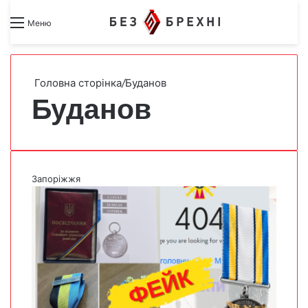
Search for
Switch skin
Меню
Головна сторінка
/
Буданов
Буданов
Запоріжжя