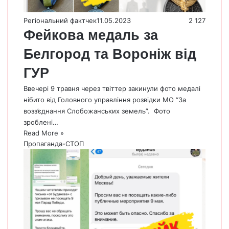
Регіональний фактчек
11.05.2023
2 127
Фейкова медаль за
Белгород та Вороніж від
ГУР
Ввечері 9 травня через твіттер закинули фото медалі
нібито від Головного управління розвідки МО “За
возз’єднання Слобожанських земель”. Фото
зроблені…
Read More »
Пропаганда-СТОП