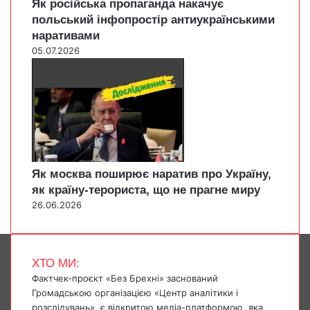
Як російська пропаганда накачує
польський інфопростір антиукраїнськими
наративами
05.07.2026
Як москва поширює наратив про Україну,
як країну-терориста, що не прагне миру
26.06.2026
ХТО МИ:
Фактчек-проєкт «Без Брехні» заснований
Громадською організацією «Центр аналітики і
розслідувань», є відкритою медіа-платформою, яка