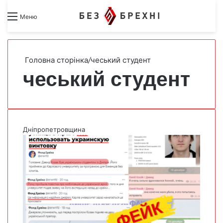
Search for
Switch skin
Меню
Головна сторінка
/
чеський студент
чеський студент
Дніпропетровщина