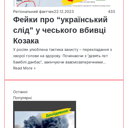
Регіональний фактчек
22.12.2023
433
Фейки про “український
слід” у чеського вбивці
Козака
У росіян улюблена тактика захисту – перекладання з
хворої голови на здорову. Починаючи з “дєвять лєт
бамбілі данбас”, закінчуючи взаємозаперечними…
Read More »
Останні
Популярні