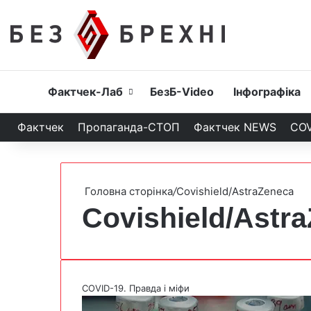
Головна
Фактчек-Лаб
БезБ-Video
Інфографіка
Фактчек
Пропаганда-СТОП
Фактчек NEWS
COV
Головна сторінка
/
Covishield/AstraZeneca
Covishield/Astr
COVID-19. Правда і міфи