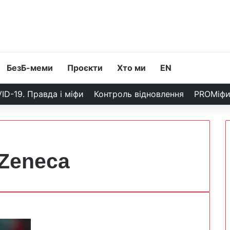
БезБ-меми
Проєкти
Хто ми
EN
ID-19. Правда і міфи
Контроль відновлення
PROМіф
aZeneca