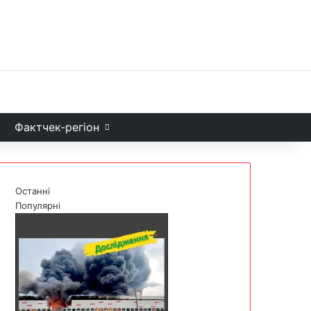
Facebook
X
YouTube
Instagram
Telegram
TikTok
Sea
и
Фактчек-регіон
Останні
Популярні