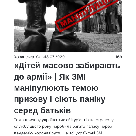
Хованська Юлія
13.07.2020
169
«Дітей масово забирають
до армії» | Як ЗМІ
маніпулюють темою
призову і сіють паніку
серед батьків
Тема призову українських абітурієнтів на строкову
службу цього року наробила багато галасу через
пандемію коронавірусу. Не всі українські ЗМІ