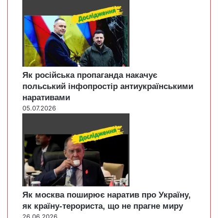
Як російська пропаганда накачує
польський інфопростір антиукраїнськими
наративами
05.07.2026
Як москва поширює наратив про Україну,
як країну-терориста, що не прагне миру
26.06.2026