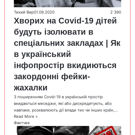
Тихий Вир
01.09.2020
2 390
Хворих на Covid-19 дітей
будуть ізолювати в
спеціальних закладах | Як
в український
інфопростір вкидиються
закордонні фейки-
жахалки
З поширенням Covid-19 в українській простір
вкидаються меседжи, які або дискредитують, або
навпаки, розхвалюють дії влади тих чи інших країн,…
Read More »
Фактчек