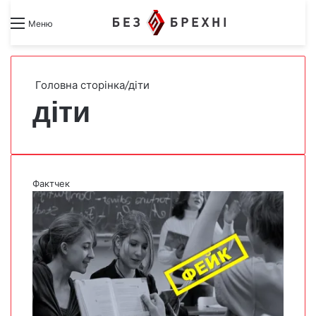
Search for
Switch skin
Меню
Головна сторінка
/
діти
діти
Фактчек