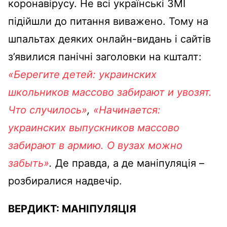
коронавірусу. Не всі українські ЗМІ
підійшли до питання виважено. Тому на
шпальтах деяких онлайн-видань і сайтів
з’явилися панічні заголовки на кшталт:
«
Берегите детей: украинских
школьников массово забирают и увозят.
Что случилось
»
,
«
Начинается:
украинских выпускников массово
забирают в армию. О вузах можно
забыть»
.
Де правда, а де маніпуляція –
розбиралися надвечір.
ВЕРДИКТ:
МАНІПУЛЯЦІЯ