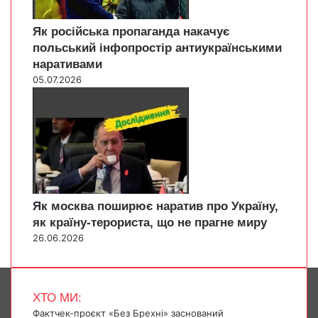
Як російська пропаганда накачує
польський інфопростір антиукраїнськими
наративами
05.07.2026
Як москва поширює наратив про Україну,
як країну-терориста, що не прагне миру
26.06.2026
ХТО МИ:
Фактчек-проєкт «Без Брехні» заснований