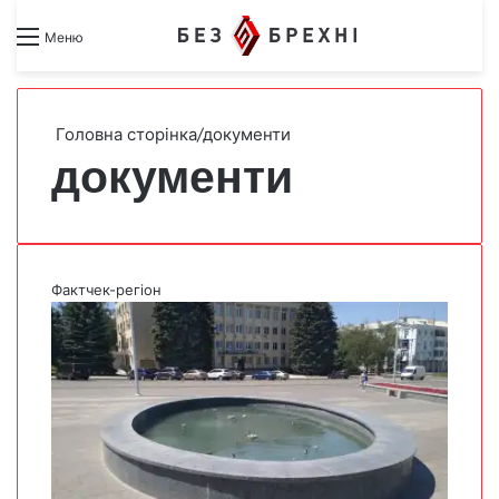
Search for
Switch skin
Меню
Головна сторінка
/
документи
документи
Фактчек-регіон