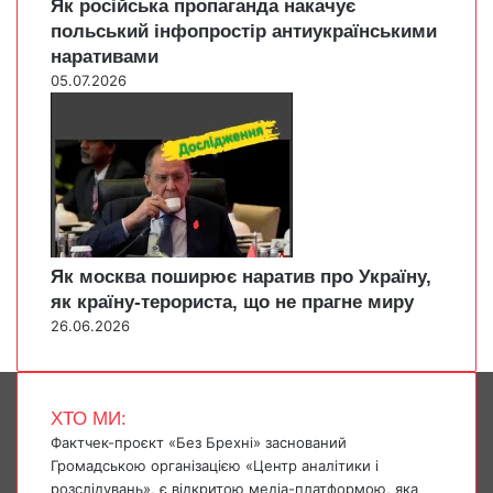
Як російська пропаганда накачує
польський інфопростір антиукраїнськими
наративами
05.07.2026
Як москва поширює наратив про Україну,
як країну-терориста, що не прагне миру
26.06.2026
ХТО МИ:
Фактчек-проєкт «Без Брехні» заснований
Громадською організацією «Центр аналітики і
розслідувань», є відкритою медіа-платформою, яка