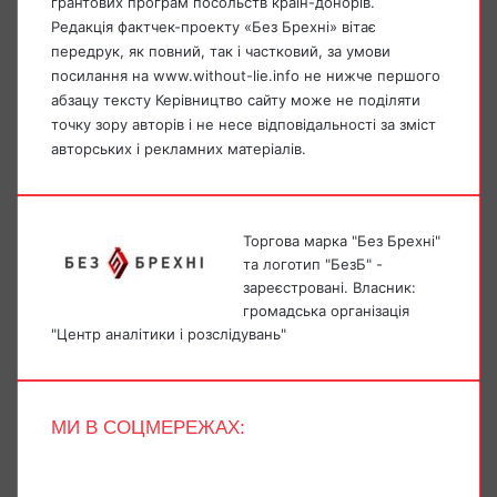
грантових програм посольств країн-донорів.
Редакція фактчек-проекту «Без Брехні» вітає
передрук, як повний, так і частковий, за умови
посилання на www.without-lie.info не нижче першого
абзацу тексту Керівництво сайту може не поділяти
точку зору авторів і не несе відповідальності за зміст
авторських і рекламних матеріалів.
Торгова марка "Без Брехні"
та логотип "БезБ" -
зареєстровані. Власник:
громадська організація
"Центр аналітики і розслідувань"
МИ В СОЦМЕРЕЖАХ:
Facebook
X