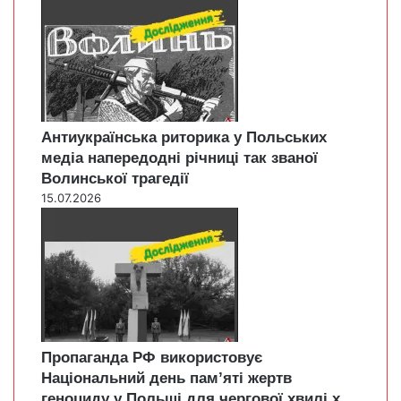
Антиукраїнська риторика у Польських
медіа напередодні річниці так званої
Волинської трагедії
15.07.2026
Пропаганда РФ використовує
Національний день пам’яті жертв
геноциду у Польщі для чергової хвилі х