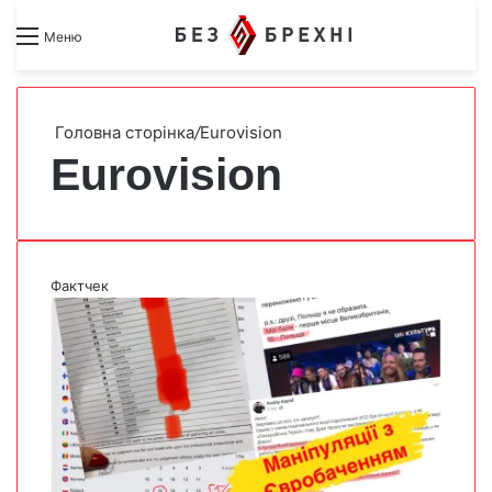
Search for
Switch skin
Меню
Головна сторінка
/
Eurovision
Eurovision
Фактчек