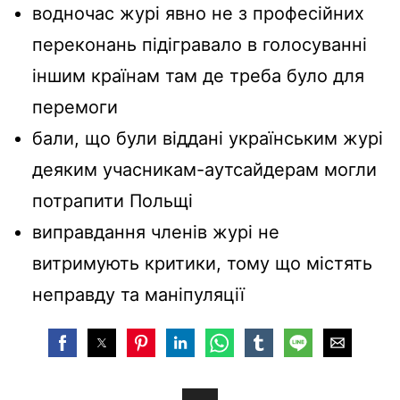
водночас журі явно не з професійних
переконань підігравало в голосуванні
іншим країнам там де треба було для
перемоги
бали, що були віддані українським журі
деяким учасникам-аутсайдерам могли
потрапити Польщі
виправдання членів журі не
витримують критики, тому що містять
неправду та маніпуляції