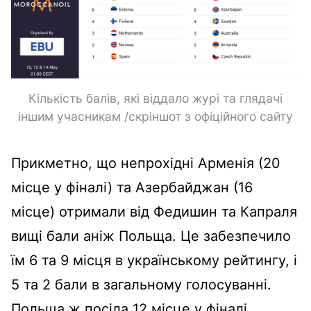
Кількість балів, які віддало журі та глядачі
іншим учасникам /скріншот з офіційного сайту
Прикметно, що непрохідні Арменія (20
місце у фіналі) та Азербайджан (16
місце) отримали від Федишин та Капраля
вищі бали аніж Польща. Це забезпечило
їм 6 та 9 місця в українському рейтингу, і
5 та 2 бали в загальному голосуванні.
Польща ж посіла 12 місце у фіналі.