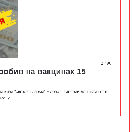
2 490
аробив на вакцинах 15
наживи “світової фарми” – доволі типовий для активістів
джену…