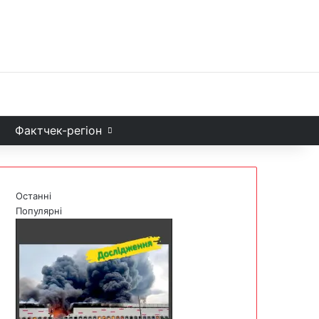
Facebook
X
YouTube
Instagram
Telegram
TikTok
Sea
и
Фактчек-регіон
Останні
Популярні