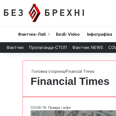
Головна
Фактчек-Лаб
БезБ-Video
Інфографіка
Фактчек
Пропаганда-СТОП
Фактчек NEWS
COV
Головна сторінка
/
Financial Times
Financial Times
COVID-19. Правда і міфи