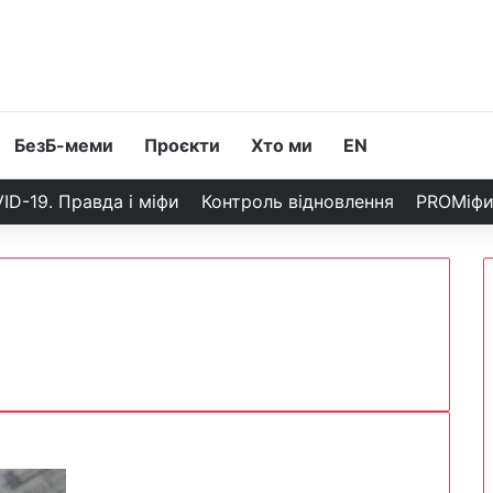
БезБ-меми
Проєкти
Хто ми
EN
ID-19. Правда і міфи
Контроль відновлення
PROМіф