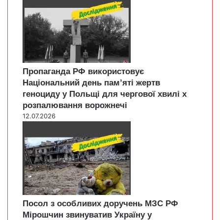
Пропаганда РФ використовує
Національний день пам’яті жертв
геноциду у Польщі для чергової хвилі х
розпалювання ворожнечі
12.07.2026
Посол з особливих доручень МЗС РФ
Мірошчин звинуватив Україну у