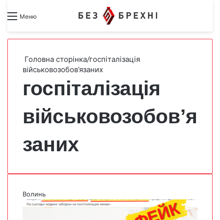
Search for
Switch skin
Меню
Головна сторінка
/
госпіталізація
військовозобов’язаних
госпіталізація
військовозобов’я
заних
Волинь