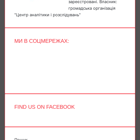
зареєстровані. Власник:
громадська організація
"Центр аналітики і розслідувань"
МИ В СОЦМЕРЕЖАХ:
Facebook
X
YouTube
Instagram
Telegram
TikTok
FIND US ON FACEBOOK
Пошук