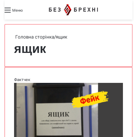
Search for
Switch skin
Меню
Головна сторінка
/
ящик
ящик
Фактчек