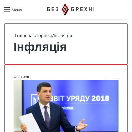
Search for
Switch skin
Меню
Головна сторінка
/
Інфляція
Інфляція
Фактчек