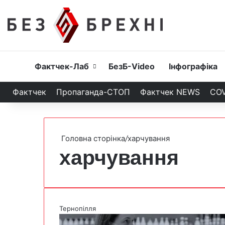
Головна
Фактчек-Лаб
БезБ-Video
Інфографіка
Фактчек
Пропаганда-СТОП
Фактчек NEWS
COV
Головна сторінка
/
харчування
харчування
Тернопілля