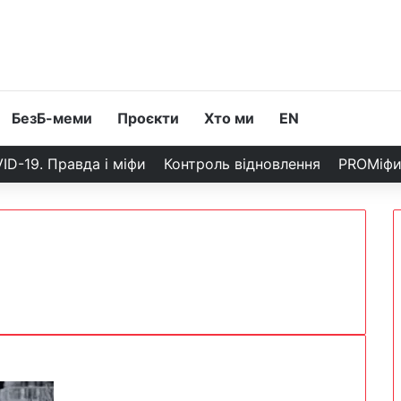
БезБ-меми
Проєкти
Хто ми
EN
ID-19. Правда і міфи
Контроль відновлення
PROМіф