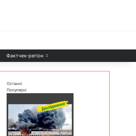
Facebook
X
YouTube
Instagram
Telegram
TikTok
Sea
и
Фактчек-регіон
Останні
Популярні