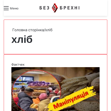
Search for
Switch skin
Меню
Головна сторінка
/
хліб
хліб
Фактчек