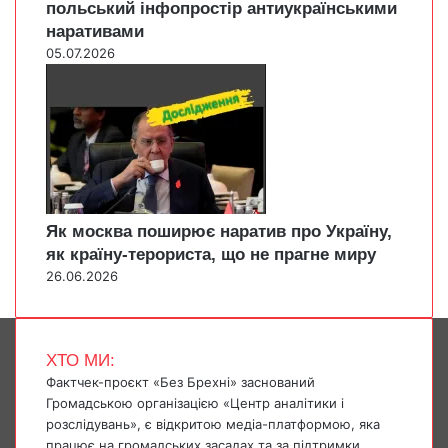
польський інфопростір антиукраїнськими
наративами
05.07.2026
Як москва поширює наратив про Україну,
як країну-терориста, що не прагне миру
26.06.2026
ХТО МИ:
Фактчек-проєкт «Без Брехні» заснований
Громадською організацією «Центр аналітики і
розслідувань», є відкритою медіа-платформою, яка
працює на громадських засадах та за підтримки