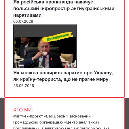
Як російська пропаганда накачує
польський інфопростір антиукраїнськими
наративами
05.07.2026
Як москва поширює наратив про Україну,
як країну-терориста, що не прагне миру
26.06.2026
ХТО МИ:
Фактчек-проєкт «Без Брехні» заснований
Громадською організацією «Центр аналітики і
розслідувань», є відкритою медіа-платформою, яка