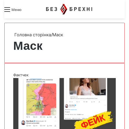
Search for
Switch skin
Меню
Головна сторінка
/
Маск
Маск
Фактчек