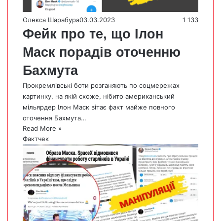
Олекса Шарабура
03.03.2023
1 133
Фейк про те, що Ілон
Маск порадів оточенню
Бахмута
Прокремлівські боти розганяють по соцмережах
картинку, на якій схоже, нібито американський
мільярдер Ілон Маск вітає факт майже повного
оточення Бахмута…
Read More »
Фактчек