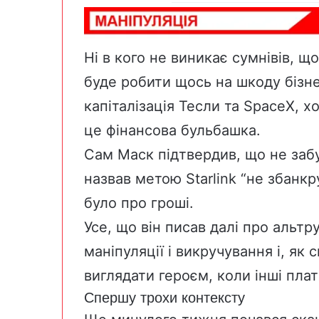
Ні в кого не виникає сумнівів, щ
буде робити щось на шкоду бізне
капіталізація Тесли та SpaceX, х
це
фінансова бульбашка
.
Сам Маск підтвердив, що не заб
назвав метою Starlink
“не збанкр
було про гроші.
Усе, що він писав далі про альтр
маніпуляції і викручування і, як
с
виглядати героєм, коли інші плат
Спершу трохи контексту