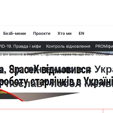
БезБ-меми
Проєкти
Хто ми
EN
ID-19. Правда і міфи
Контроль відновлення
PROМіф
о він вимкне в Україні Старлінки через те, що його “послав”
, що він вимкне в Укр
о “послав” посол Мель