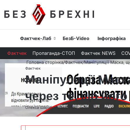
Головна
Фактчек-Лаб
БезБ-Video
Інфографіка
Фактчек
Пропаганда-СТОП
Фактчек NEWS
COV
Головна сторінка
/
Фактчек
/
Маніпуляції Маска, щ
Фактчек
Маніпуляції Маска
через те, що йог
Олекса Шарабура
14.10.2022