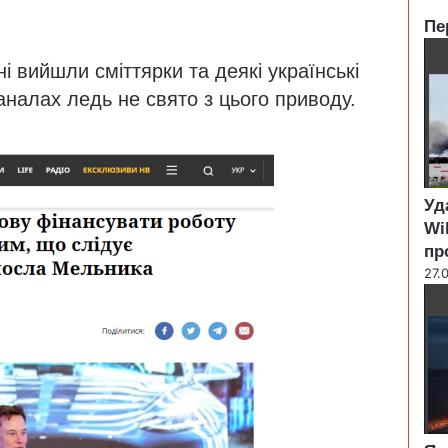
Пе
C
 вийшли сміттярки та деякі українські
l
o
каналах ледь не свято з цього приводу.
s
e
Уд
Wi
пр
27.