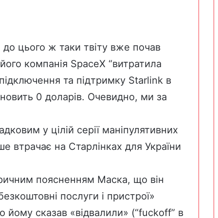
 до цього ж таки твіту вже почав
його компанія SpaceX “витратила
підключення та підтримку Starlink в
ановить 0 доларів. Очевидно, ми за
дковим у цілій серії маніпулятивних
ише втрачає на Старлінках для України
єричним поясненням Маска, що він
безкоштовні послуги і пристрої»
о йому сказав «відвалили» (“fuckoff” в