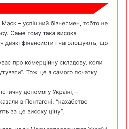
о Маск – успішний бізнесмен, тобто не
су. Саме тому така висока
оч деякі фінансисти і наголошують, що
уває про комерційну складову, коли
утувати”
. Тож це з самого початку
уїстичну допомогу Україні, –
казали в Пентагоні
, “нахабство
ять за це високу ціну”.