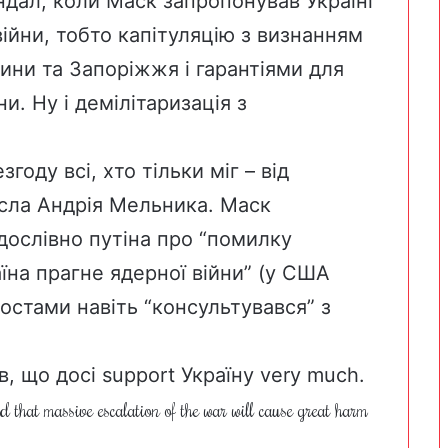
дал, коли Маск запропонував Україні
війни, тобто капітуляцію з визнанням
ини та Запоріжжя і гарантіями для
и. Ну і демілітаризація з
году всі, хто тільки міг – від
сла Андрія Мельника. Маск
дослівно путіна про “помилку
їна прагне ядерної війни” (у США
постами навіть “консультувався” з
в
, що досі support Україну very much.
 that massive escalation of the war will cause great harm