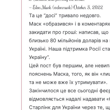
— Elon Musk (@elonmusk)
October 3, 2022
Та це “досі” тривало недовго.
Маск «образився» і в коментарях
закидати про гроші: написав,
що 
близько 80 мільйонів доларів на 
Україні. Наша підтримка Росії ст
Україну”.
Цей пост був першим, але невипа
пояснень Маска, того, як він «л
та не може вже їх утримувати».
Закінчилося це все сьогодні фе
відмовляється надалі надавати «
Старлінк для України через те, щ