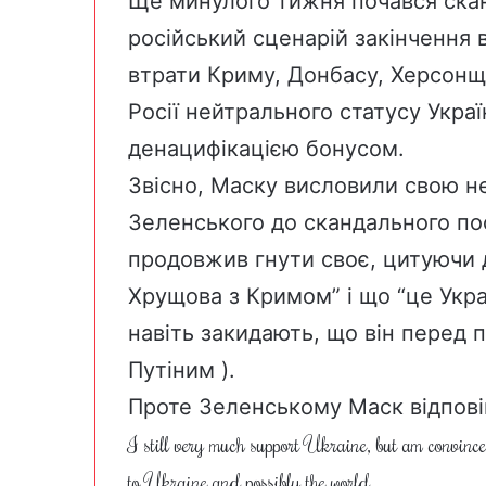
Ще минулого тижня почався скан
російський сценарій закінчення 
втрати Криму, Донбасу, Херсонщ
Росії нейтрального статусу Україн
денацифікацією бонусом.
Звісно, Маску
висловили свою нез
Зеленського до скандального по
продовжив гнути своє, цитуючи 
Хрущова з Кримом” і що “це Укра
навіть
закидають
, що він перед 
Путіним
).
Проте Зеленському Маск
відпові
I still very much support Ukraine, but am convinced
to Ukraine and possibly the world.