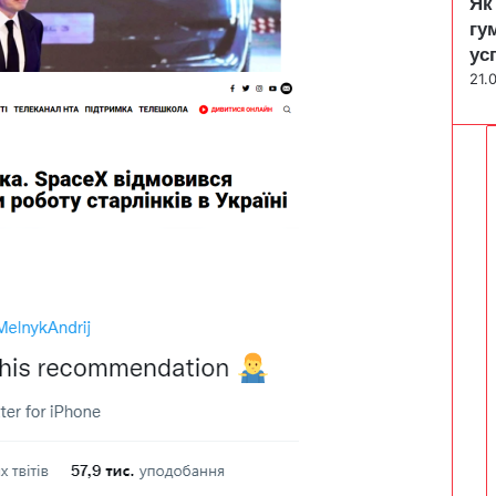
Як
гу
ус
21.