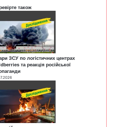
ревірте також
ари ЗСУ по логістичних центрах
ldberries та реакція російської
опаганди
07.2026