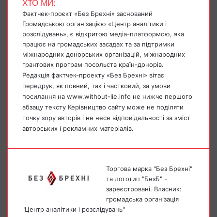
ХТО МИ:
Фактчек-проєкт «Без Брехні» заснований
Громадською організацією «Центр аналітики і
розслідувань», є відкритою медіа-платформою, яка
працює на громадських засадах та за підтримки
міжнародних донорських організацій, міжнародних
грантових програм посольств країн-донорів.
Редакція фактчек-проекту «Без Брехні» вітає
передрук, як повний, так і частковий, за умови
посилання на www.without-lie.info не нижче першого
абзацу тексту Керівництво сайту може не поділяти
точку зору авторів і не несе відповідальності за зміст
авторських і рекламних матеріалів.
Торгова марка "Без Брехні"
та логотип "БезБ" -
зареєстровані. Власник:
громадська організація
"Центр аналітики і розслідувань"