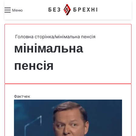
Search for
Switch skin
Меню
Головна сторінка
/
мінімальна пенсія
мінімальна
пенсія
Фактчек