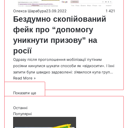
Олекса Шарабура
23.09.2022
1 421
Бездумно скопійований
фейк про “допомогу
уникнути призову” на
росії
Одразу після проголошення мобілізації путіним
росіяни кинулися шукати способи як «відкосити». І їхні
запити були швидко задоволені: з’явилося купа груп…
Read More »
Показати ще
Останні
Популярні