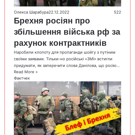
Олекса Шарабура
22.12.2022
522
Брехня росіян про
збільшення війська рф за
рахунок контрактників
Наробили клопоту для пропаганди шойгу з путіним
своїми заявами. Тільки-но російські «ЗМІ» встигли
придумати, як заперечити слова Данілова, що росію…
Read More »
Фактчек