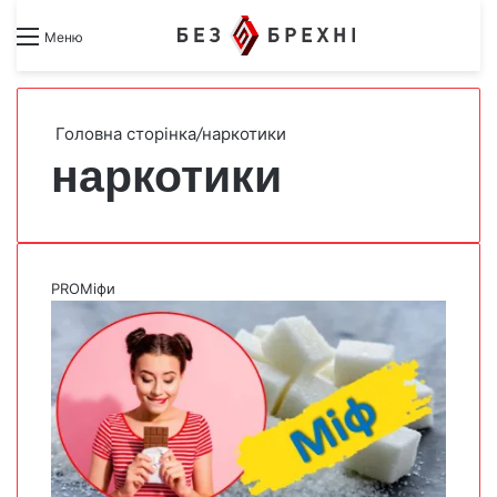
Search for
Switch skin
Меню
Головна сторінка
/
наркотики
наркотики
PROМіфи