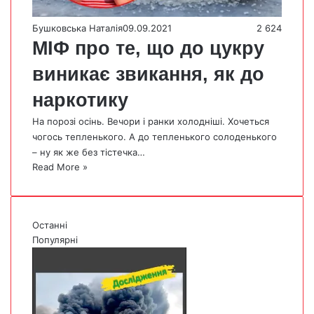
Бушковська Наталія
09.09.2021
2 624
МІФ про те, що до цукру
виникає звикання, як до
наркотику
На порозі осінь. Вечори і ранки холодніші. Хочеться
чогось тепленького. А до тепленького солоденького
– ну як же без тістечка…
Read More »
Останні
Популярні