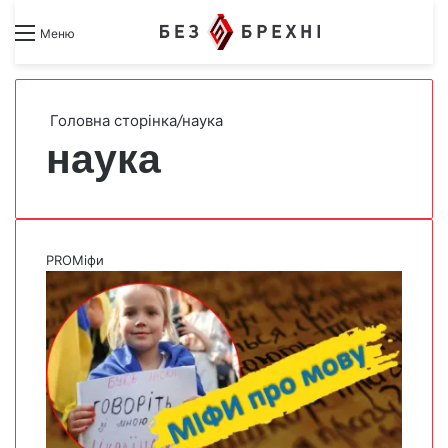
Search for
Switch skin
Меню
Головна сторінка
/
наука
наука
PROМіфи