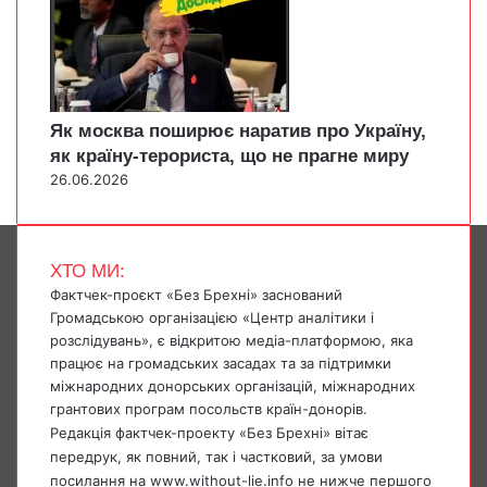
Як москва поширює наратив про Україну,
як країну-терориста, що не прагне миру
26.06.2026
ХТО МИ:
Фактчек-проєкт «Без Брехні» заснований
Громадською організацією «Центр аналітики і
розслідувань», є відкритою медіа-платформою, яка
працює на громадських засадах та за підтримки
міжнародних донорських організацій, міжнародних
грантових програм посольств країн-донорів.
Редакція фактчек-проекту «Без Брехні» вітає
передрук, як повний, так і частковий, за умови
посилання на www.without-lie.info не нижче першого