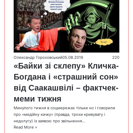
Олександр Гороховський
05.08.2019
220
«Байки зі склепу» Кличка-
Богдана і «страшний сон»
від Саакашвілі – фактчек-
меми тижня
Минулого тижня в соцмережах тільки но і говорили
про «медійну качку» (правда, трохи кривувату і
недолугу) із заявою про звільнення…
Read More »