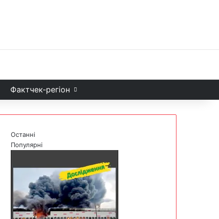
Facebook
X
YouTube
Instagram
Telegram
TikTok
Sea
и
Фактчек-регіон
Останні
Популярні