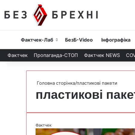
Головна
Фактчек-Лаб
БезБ-Video
Інфографіка
Фактчек
Пропаганда-СТОП
Фактчек NEWS
COV
Головна сторінка
/
пластикові пакети
пластикові паке
Фактчек