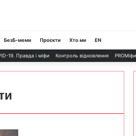
БезБ-меми
Проєкти
Хто ми
EN
ID-19. Правда і міфи
Контроль відновлення
PROМіф
ти