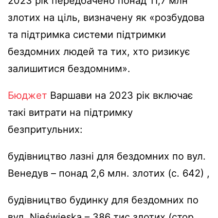
2023 рік передбачено понад 11,7 млн ​​
злотих на ціль, визначену як «розбудова
та підтримка системи підтримки
бездомних людей та тих, хто ризикує
залишитися бездомним».
Бюджет
Варшави на 2023 рік включає
такі витрати на підтримку
безпритульних:
будівництво лазні для бездомних по вул.
Венедув – понад 2,6 млн. злотих (с. 642) ,
будівництво будинку для бездомних по
вул. Nieświeska – 386 тис злотих (стор.