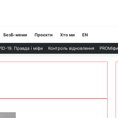
БезБ-меми
Проєкти
Хто ми
EN
ID-19. Правда і міфи
Контроль відновлення
PROМіф