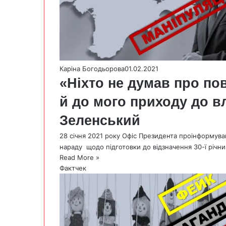
Каріна Богодьорова
01.02.2021
«Ніхто не думав про по
й до мого приходу до 
Зеленський
28 сiчня 2021 року Офіс Президента проінформув
нараду щодо підготовки до відзначення 30-ї річн
Read More »
Фактчек