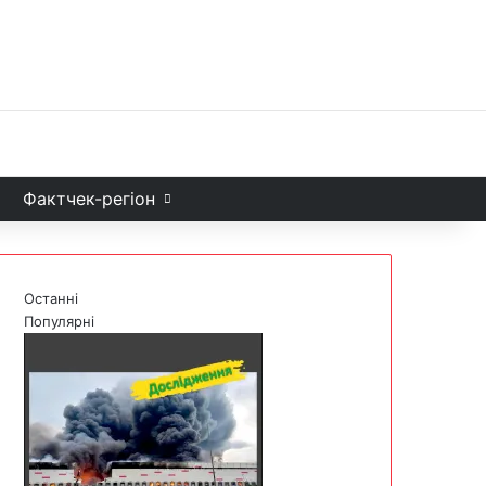
Facebook
X
YouTube
Instagram
Telegram
TikTok
Sea
и
Фактчек-регіон
Останні
Популярні