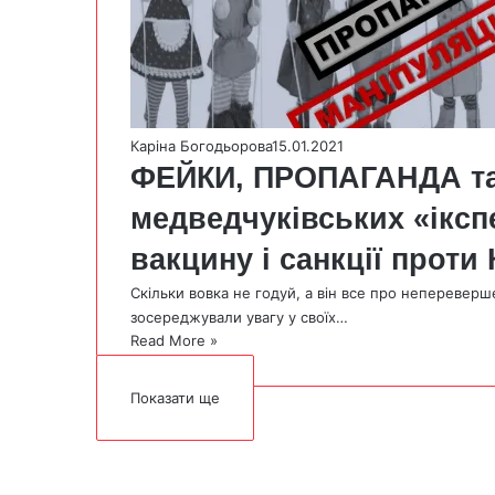
Каріна Богодьорова
15.01.2021
ФЕЙКИ, ПРОПАГАНДА та
медведчуківських «іксп
вакцину і санкції проти
Скільки вовка не годуй, а він все про непереверш
зосереджували увагу у своїх…
Read More »
Показати ще