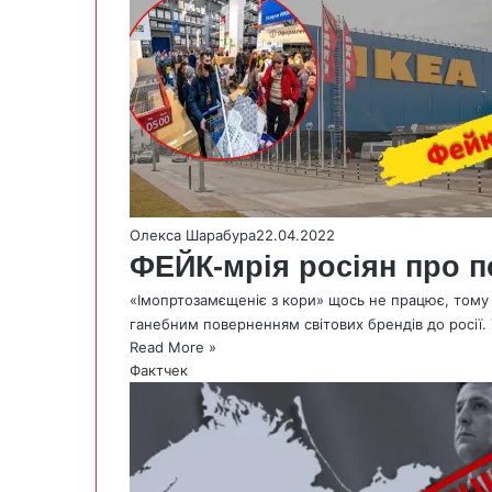
Олекса Шарабура
22.04.2022
ФЕЙК-мрія росіян про 
«Імопртозамєщеніє з кори» щось не працює, тому
ганебним поверненням світових брендів до росії.
Read More »
Фактчек