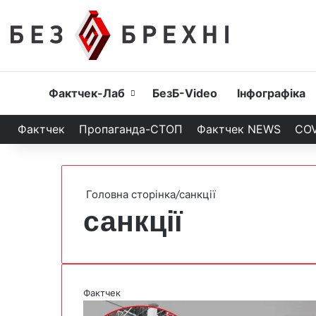
Головна
Фактчек-Лаб
БезБ-Video
Інфографіка
Фактчек
Пропаганда-СТОП
Фактчек NEWS
COV
Головна сторінка
/
санкції
санкції
Фактчек