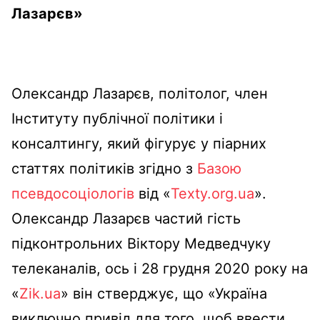
Лазарєв»
Олександр Лазарєв, політолог, член
Інституту публічної політики і
консалтингу, який фігурує у піарних
статтях політиків згідно з
Базою
псевдосоціологів
від «
Texty.org.ua
».
Олександр Лазарєв частий гість
підконтрольних Віктору Медведчуку
телеканалів, ось і 28 грудня 2020 року на
«
Zik.ua
» він стверджує, що «Україна
виключно привід для того, щоб ввести