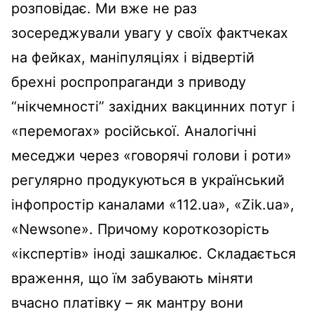
розповідає. Ми вже не раз
зосереджували увагу у своїх фактчеках
на фейках, маніпуляціях і відвертій
брехні роспропраганди з приводу
“нікчемності” західних вакцинних потуг і
«перемогах» російської. Аналогічні
меседжи через «говорячі голови і роти»
регулярно продукуються в український
інфопростір каналами «112.ua», «Zik.ua»,
«Newsone». Причому короткозорість
«ікспертів» іноді зашкалює. Складається
враження, що їм забувають міняти
вчасно платівку – як мантру вони