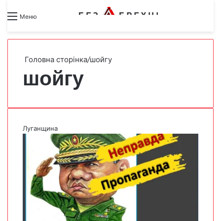
Search for
Switch skin
Меню
Головна сторінка
/
шойгу
шойгу
Луганщина