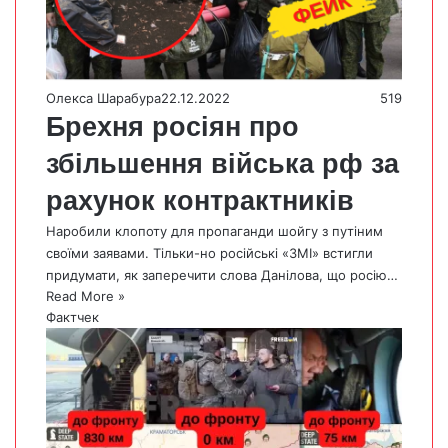
Олекса Шарабура
22.12.2022
519
Брехня росіян про
збільшення війська рф за
рахунок контрактників
Наробили клопоту для пропаганди шойгу з путіним
своїми заявами. Тільки-но російські «ЗМІ» встигли
придумати, як заперечити слова Данілова, що росію…
Read More »
Фактчек