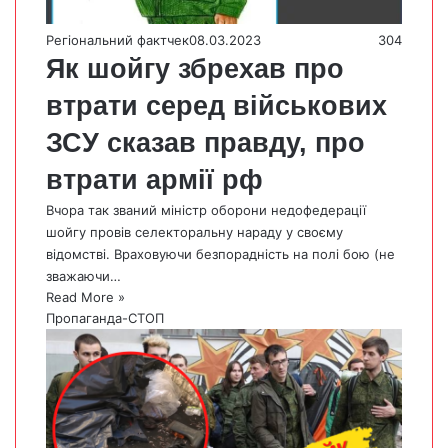
Регіональний фактчек
08.03.2023
304
Як шойгу збрехав про
втрати серед військових
ЗСУ сказав правду, про
втрати армії рф
Вчора так званий міністр оборони недофедерації
шойгу провів селекторальну нараду у своєму
відомстві. Враховуючи безпорадність на полі бою (не
зважаючи…
Read More »
Пропаганда-СТОП