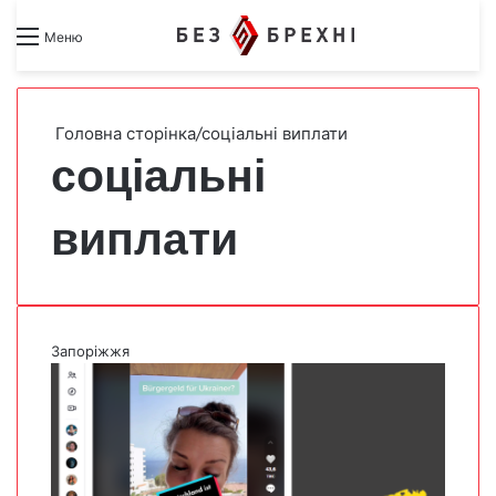
Search for
Switch skin
Меню
Головна сторінка
/
соціальні виплати
соціальні
виплати
Запоріжжя