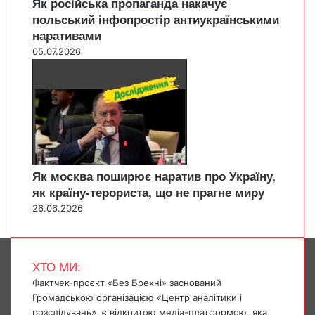
Як російська пропаганда накачує
польський інфопростір антиукраїнськими
наративами
05.07.2026
Як москва поширює наратив про Україну,
як країну-терориста, що не прагне миру
26.06.2026
ХТО МИ:
Фактчек-проєкт «Без Брехні» заснований
Громадською організацією «Центр аналітики і
розслідувань», є відкритою медіа-платформою, яка