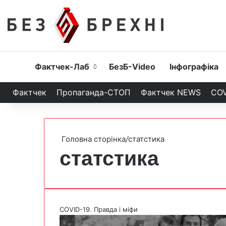
Головна
Фактчек-Лаб
БезБ-Video
Інфографіка
Фактчек
Пропаганда-СТОП
Фактчек NEWS
COV
Головна сторінка
/
статстика
статстика
COVID-19. Правда і міфи