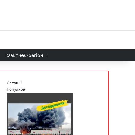
Facebook
X
YouTube
Instagram
Telegram
TikTok
Sea
и
Фактчек-регіон
Останні
Популярні