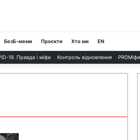
БезБ-меми
Проєкти
Хто ми
EN
ID-19. Правда і міфи
Контроль відновлення
PROМіф