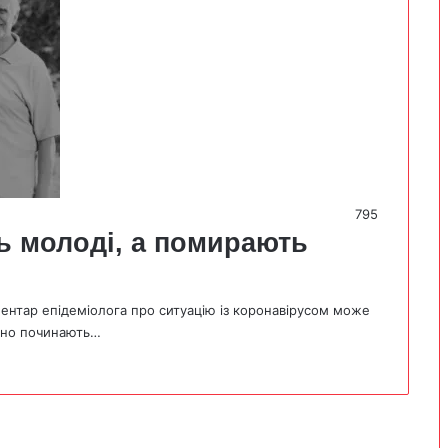
795
 молоді, а помирають
ентар епідеміолога про ситуацію із коронавірусом може
ивно починають…