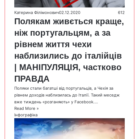
Катерина Філімонович
02.12.2020
612
Полякам живється краще,
ніж португальцям, а за
рівнем життя чехи
наблизились до італійців
| МАНІПУЛЯЦІЯ, частково
ПРАВДА
Поляки стали багатші від португальців, а Чехія за
рівнем доходів наблизилась до Італії. Такий меседж
вже тиждень «розганяють» у Facebook.…
Read More »
Інфографіка