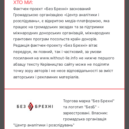
ХТО МИ:
Фактчек-проєкт «Без Брехні» заснований
Громадською організацією «Центр аналітики і
розслідувань», є відкритою медіа-платформою, яка
працює на громадських засадах та за підтримки
міжнародних донорських організацій, міжнародних
грантових програм посольств країн-донорів.
Редакція фактчек-проекту «Без Брехні» вітає
передрук, як повний, так і частковий, за умови
посилання на www.without-lie.info не нижче першого
абзацу тексту Керівництво сайту може не поділяти
точку зору авторів і не несе відповідальності за зміст
авторських і рекламних матеріалів.
Торгова марка "Без Брехні"
та логотип "БезБ" -
зареєстровані. Власник:
громадська організація
"Центр аналітики і розслідувань"