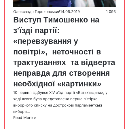
Олександр Гороховський
14.06.2019
1 093
Виступ Тимошенко на
з’їзді партії:
«перевзування у
повітрі», неточності в
трактуваннях та відверта
неправда для створення
необхідної «картинки»
10 червня відбувся XIV з’їзд партії «Батьківщина», у
ході якого була представлена перша п’ятірка
виборчого списку на дострокові парламентські
вибори…
Read More »