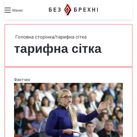
Search for
Switch skin
Меню
Головна сторінка
/
тарифна сітка
тарифна сітка
Фактчек