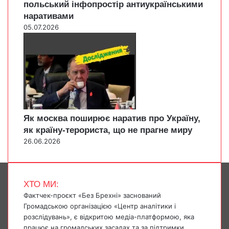
польський інфопростір антиукраїнськими
наративами
05.07.2026
Як москва поширює наратив про Україну,
як країну-терориста, що не прагне миру
26.06.2026
ХТО МИ:
Фактчек-проєкт «Без Брехні» заснований
Громадською організацією «Центр аналітики і
розслідувань», є відкритою медіа-платформою, яка
працює на громадських засадах та за підтримки