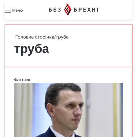
Search for
Switch skin
Меню
Головна сторінка
/
труба
труба
Фактчек