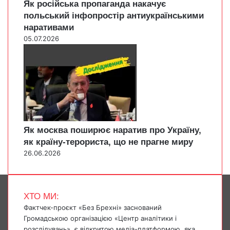
Як російська пропаганда накачує
польський інфопростір антиукраїнськими
наративами
05.07.2026
Як москва поширює наратив про Україну,
як країну-терориста, що не прагне миру
26.06.2026
ХТО МИ:
Фактчек-проєкт «Без Брехні» заснований
Громадською організацією «Центр аналітики і
розслідувань», є відкритою медіа-платформою, яка