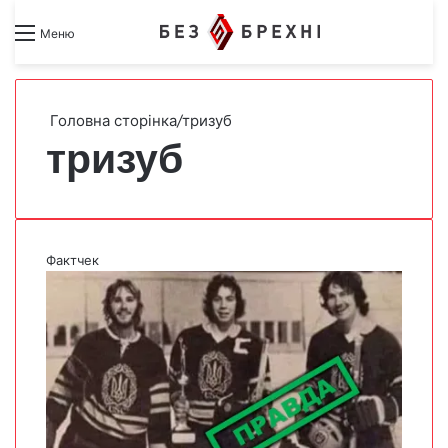
Search for
Switch skin
Меню
Головна сторінка
/
тризуб
тризуб
Фактчек