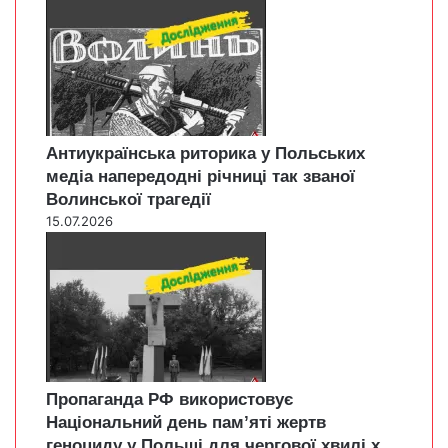
Антиукраїнська риторика у Польських
медіа напередодні річниці так званої
Волинської трагедії
15.07.2026
Пропаганда РФ використовує
Національний день пам’яті жертв
геноциду у Польщі для чергової хвилі х