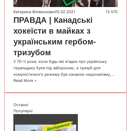
Катерина Філімонович
15.02.2021
13 570
ПРАВДА | Канадські
хокеїсти в майках з
українським гербом-
тризубом
У 70-ті роки, коли будь-які згадки про українську
геральдику були під забороною, а тризуб для
комуністичного режиму був ознакою націоналізму,…
Read More »
Останні
Популярні