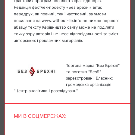
грантових програм посольств країн-донорів.
Редакція фактчек-проекту «Без Брехні» вітає
передрук, як повний, так і частковий, за умови
посилання на www.without-lie.info не нижче першого
абзацу тексту Керівництво сайту може не поділяти
точку зору авторів і не несе відповідальності за зміст
авторських і рекламних матеріалів.
Торгова марка "Без Брехні"
та логотип "БезБ" -
зареєстровані. Власник:
громадська організація
"Центр аналітики і розслідувань"
МИ В СОЦМЕРЕЖАХ:
Facebook
X