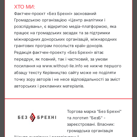
ХТО МИ:
Фактчек-проєкт «Без Брехні» заснований
Громадською організацією «Центр аналітики і
розслідувань», є відкритою медіа-платформою, яка
працює на громадських засадах та за підтримки
міжнародних донорських організацій, міжнародних
грантових програм посольств країн-донорів.
Редакція фактчек-проекту «Без Брехні» вітає
передрук, як повний, так і частковий, за умови
посилання на www.without-lie.info не нижче першого
абзацу тексту Керівництво сайту може не поділяти
точку зору авторів і не несе відповідальності за зміст
авторських і рекламних матеріалів.
Торгова марка "Без Брехні"
та логотип "БезБ" -
зареєстровані. Власник:
громадська організація
"Центр аналітики і розслідувань"