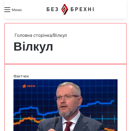
Search for
Switch skin
Меню
Головна сторінка
/
Вілкул
Вілкул
Фактчек