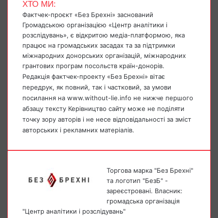
ХТО МИ:
Фактчек-проєкт «Без Брехні» заснований
Громадською організацією «Центр аналітики і
розслідувань», є відкритою медіа-платформою, яка
працює на громадських засадах та за підтримки
міжнародних донорських організацій, міжнародних
грантових програм посольств країн-донорів.
Редакція фактчек-проекту «Без Брехні» вітає
передрук, як повний, так і частковий, за умови
посилання на www.without-lie.info не нижче першого
абзацу тексту Керівництво сайту може не поділяти
точку зору авторів і не несе відповідальності за зміст
авторських і рекламних матеріалів.
Торгова марка "Без Брехні"
та логотип "БезБ" -
зареєстровані. Власник:
громадська організація
"Центр аналітики і розслідувань"